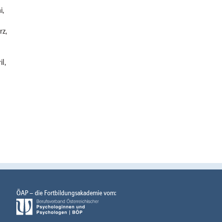
i,
rz,
l,
ÖAP – die Fortbildungsakademie vom: