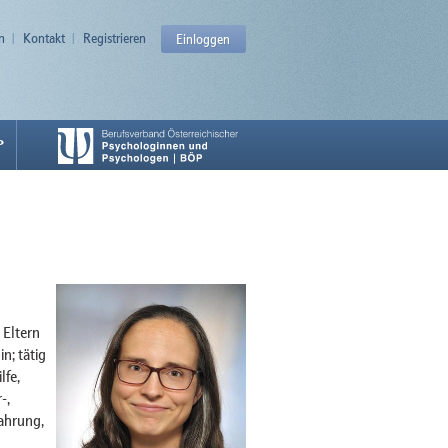
n
Kontakt
Registrieren
Einloggen
P
 Eltern
n; tätig
fe,
-,
fahrung,