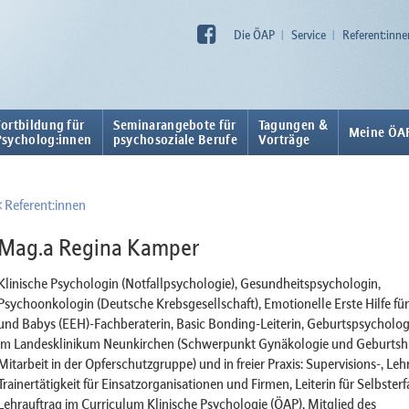
Die ÖAP
Service
Referent:inne
Fortbildung für
Seminarangebote für
Tagungen &
Meine ÖA
Psycholog:innen
psychosoziale Berufe
Vorträge
Referent:innen
Mag.a Regina Kamper
Klinische Psychologin (Notfallpsychologie), Gesundheitspsychologin,
Psychoonkologin (Deutsche Krebsgesellschaft), Emotionelle Erste Hilfe für
und Babys (EEH)-Fachberaterin, Basic Bonding-Leiterin, Geburtspsychologi
im Landesklinikum Neunkirchen (Schwerpunkt Gynäkologie und Geburtshil
Mitarbeit in der Opferschutzgruppe) und in freier Praxis: Supervisions-, Lehr
Trainertätigkeit für Einsatzorganisationen und Firmen, Leiterin für Selbster
Lehrauftrag im Curriculum Klinische Psychologie (ÖAP), Mitglied des