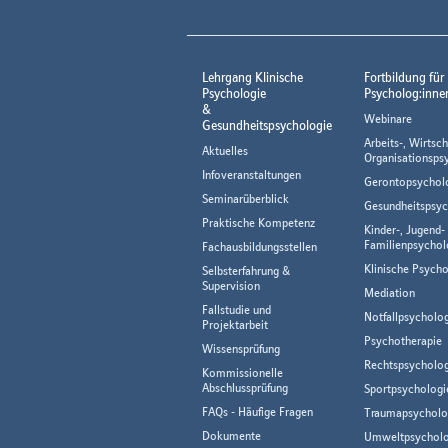
Lehrgang Klinische
Fortbildung für
Psychologie
Psycholog:inne
&
Webinare
Gesundheitspsychologie
Arbeits-, Wirtsch
Aktuelles
Organisationsps
Infoveranstaltungen
Gerontopsychol
Seminarüberblick
Gesundheitspsyc
Praktische Kompetenz
Kinder-, Jugend-
Familienpsychol
Fachausbildungsstellen
Klinische Psycho
Selbsterfahrung &
Supervision
Mediation
Fallstudie und
Notfallpsycholo
Projektarbeit
Psychotherapie
Wissensprüfung
Rechtspsycholog
Kommissionelle
Abschlussprüfung
Sportpsychologi
FAQs - Häufige Fragen
Traumapsycholo
Dokumente
Umweltpsycholo