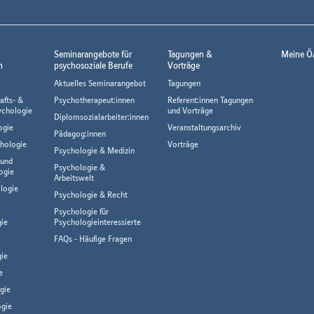
Seminarangebote für
Tagungen &
Meine Ö
n
psychosoziale Berufe
Vorträge
Aktuelles Seminarangebot
Tagungen
afts- &
Psychotherapeut:innen
Referent:innen Tagungen
ychologie
und Vorträge
Diplomsozialarbeiter:innen
ogie
Veranstaltungsarchiv
Pädagog:innen
hologie
Vorträge
Psychologie & Medizin
 und
Psychologie &
ogie
Arbeitswelt
logie
Psychologie & Recht
Psychologie für
gie
Psychologieinteressierte
FAQs - Häufige Fragen
ie
e
gie
gie