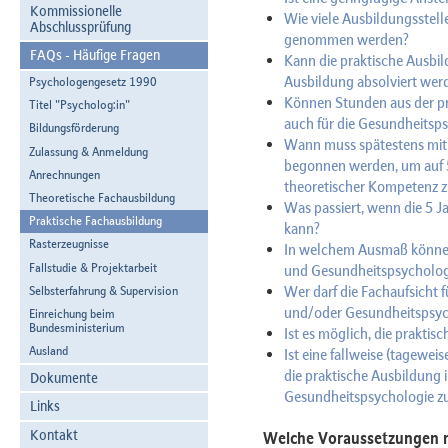
Kommissionelle
Wie viele Ausbildungsstell
Abschlussprüfung
genommen werden?
FAQs - Häufige Fragen
Kann die praktische Ausbil
Ausbildung absolviert wer
Psychologengesetz 1990
Können Stunden aus der pr
Titel "Psycholog:in"
auch für die Gesundheitsp
Bildungsförderung
Wann muss spätestens mit
Zulassung & Anmeldung
begonnen werden, um auf 
Anrechnungen
theoretischer Kompetenz
Theoretische Fachausbildung
Was passiert, wenn die 5 J
Praktische Fachausbildung
kann?
Rasterzeugnisse
In welchem Ausmaß können
Fallstudie & Projektarbeit
und Gesundheitspsycholog
Wer darf die Fachaufsicht 
Selbsterfahrung & Supervision
und/oder Gesundheitspsy
Einreichung beim
Bundesministerium
Ist es möglich, die praktis
Ausland
Ist eine fallweise (tagewei
die praktische Ausbildung 
Dokumente
Gesundheitspsychologie zu
Links
Kontakt
Welche Voraussetzungen mu