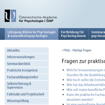
Lehrgang Klinische Psychologie
Fortbildung für
Seminara
& Gesundheitspsychologie
Psycholog:innen
psychoso
Aktuelles
FAQs - Häufige Fragen
Infoveranstaltungen
Fragen zur prakti
Seminarüberblick
Welche Voraussetzungen mu
Praktische Kompetenz
Stunden für die Ausbildu
Fachausbildungsstellen
Wie hoch sollte die Entloh
Selbsterfahrung &
Wie hat das Arbeitsverhält
Supervision
Wie soll meine berufliche 
Fallstudie und Projektarbeit
Kann die praktische Facha
absolviert werden?
Wissensprüfung
Ist eine geringfügige Anste