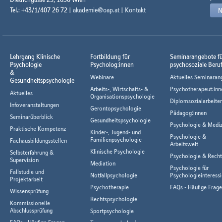
Tel.: +43/1/407 26 72 |
akademie@oap.at
|
Kontakt
N
Lehrgang Klinische
Fortbildung für
Seminarangebote f
Psychologie
Psycholog:innen
psychosoziale Beru
&
Webinare
Aktuelles Seminaran
Gesundheitspsychologie
Arbeits-, Wirtschafts- &
Psychotherapeut:inn
Aktuelles
Organisationspsychologie
Diplomsozialarbeiter
Infoveranstaltungen
Gerontopsychologie
Pädagog:innen
Seminarüberblick
Gesundheitspsychologie
Psychologie & Mediz
Praktische Kompetenz
Kinder-, Jugend- und
Psychologie &
Familienpsychologie
Fachausbildungsstellen
Arbeitswelt
Klinische Psychologie
Selbsterfahrung &
Psychologie & Rech
Supervision
Mediation
Psychologie für
Fallstudie und
Notfallpsychologie
Psychologieinteressi
Projektarbeit
Psychotherapie
FAQs - Häufige Frag
Wissensprüfung
Rechtspsychologie
Kommissionelle
Abschlussprüfung
Sportpsychologie