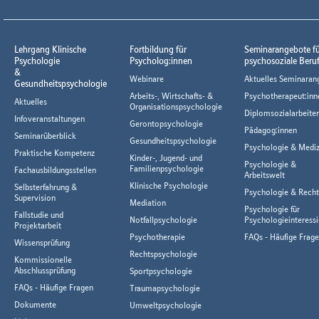
Lehrgang Klinische
Fortbildung für
Seminarangebote f
Psychologie
Psycholog:innen
psychosoziale Beru
&
Webinare
Aktuelles Seminaran
Gesundheitspsychologie
Arbeits-, Wirtschafts- &
Psychotherapeut:inn
Aktuelles
Organisationspsychologie
Diplomsozialarbeiter
Infoveranstaltungen
Gerontopsychologie
Pädagog:innen
Seminarüberblick
Gesundheitspsychologie
Psychologie & Mediz
Praktische Kompetenz
Kinder-, Jugend- und
Psychologie &
Familienpsychologie
Fachausbildungsstellen
Arbeitswelt
Klinische Psychologie
Selbsterfahrung &
Psychologie & Rech
Supervision
Mediation
Psychologie für
Fallstudie und
Notfallpsychologie
Psychologieinteressi
Projektarbeit
Psychotherapie
FAQs - Häufige Frag
Wissensprüfung
Rechtspsychologie
Kommissionelle
Abschlussprüfung
Sportpsychologie
FAQs - Häufige Fragen
Traumapsychologie
Dokumente
Umweltpsychologie