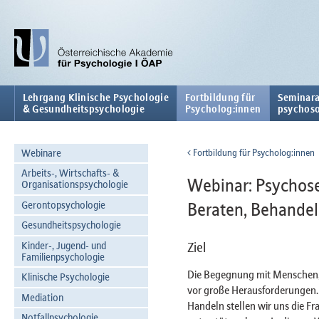
Lehrgang Klinische Psychologie
Fortbildung für
Seminara
& Gesundheitspsychologie
Psycholog:innen
psychoso
Webinare
Fortbildung für Psycholog:innen
Arbeits-, Wirtschafts- &
Webinar: Psychose
Organisationspsychologie
Gerontopsychologie
Beraten, Behande
Gesundheitspsychologie
Kinder-, Jugend- und
Ziel
Familienpsychologie
Die Begegnung mit Menschen, d
Klinische Psychologie
vor große Herausforderungen.
Mediation
Handeln stellen wir uns die F
Notfallpsychologie