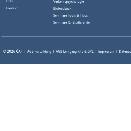
Links
Verkehrspsychologie
Kontakt
Biofeedback
Seminare Tools & Tipps
Seminare für Studierende
© 2026 ÖAP
AGB Fortbildung
AGB Lehrgang KPL & GPL
Impressum
Datensc