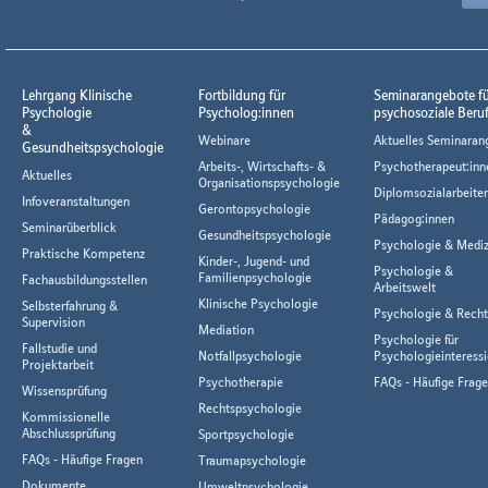
Lehrgang Klinische
Fortbildung für
Seminarangebote f
Psychologie
Psycholog:innen
psychosoziale Beru
&
Webinare
Aktuelles Seminaran
Gesundheitspsychologie
Arbeits-, Wirtschafts- &
Psychotherapeut:inn
Aktuelles
Organisationspsychologie
Diplomsozialarbeiter
Infoveranstaltungen
Gerontopsychologie
Pädagog:innen
Seminarüberblick
Gesundheitspsychologie
Psychologie & Mediz
Praktische Kompetenz
Kinder-, Jugend- und
Psychologie &
Familienpsychologie
Fachausbildungsstellen
Arbeitswelt
Klinische Psychologie
Selbsterfahrung &
Psychologie & Rech
Supervision
Mediation
Psychologie für
Fallstudie und
Notfallpsychologie
Psychologieinteressi
Projektarbeit
Psychotherapie
FAQs - Häufige Frag
Wissensprüfung
Rechtspsychologie
Kommissionelle
Abschlussprüfung
Sportpsychologie
FAQs - Häufige Fragen
Traumapsychologie
Dokumente
Umweltpsychologie