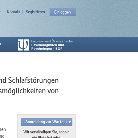
n
Kontakt
Registrieren
Einloggen
P
nd Schlafstörungen
smöglichkeiten von
Anmeldung zur Warteliste
hen
Wir verständigen Sie, sobald
und
ein Platz frei wird.