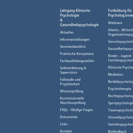
Lehrgang Klinische
Fortbildung für
Psychologie
Psycholog:inne
&
Webinare
Gesundheitspsychologie
Arbeits-, Wirtsch
Aktuelles
Organisationsps
Infoveranstaltungen
Gerontopsychol
Seminarüberblick
Gesundheitspsyc
Praktische Kompetenz
Kinder-, Jugend-
Familienpsychol
Fachausbildungsstellen
Klinische Psycho
Selbsterfahrung &
Supervision
Mediation
Fallstudie und
Notfallpsycholo
Projektarbeit
Psychotherapie
Wissensprüfung
Rechtspsycholog
Kommissionelle
Abschlussprüfung
Sportpsychologi
FAQs - Häufige Fragen
Traumapsycholo
Dokumente
Umweltpsycholo
Links
Verkehrspsychol
Kontakt
Biofeedback