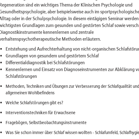
Regeneration sind ein wichtiges Thema der Klinischen Psychologie und
Gesundheitspsychologie, aber beispielsweise auch im sportpsychologisch
Alltag oder in der Schulpsychologie. In diesem eintägigen Seminar werden 
wichtigsten Grundlagen zum gesunden und gestörten Schlaf sowie versch
Diagnostikinstrumente kennenlernen und zentrale
verhaltenspsychotherapeutische Methoden erläutern.
Entstehung und Aufrechterhaltung von nicht-organischen Schlafstör
Grundlagen von gesundem und gestörtem Schlaf
Differentialdiagnostik bei Schlafstörungen
Kennenlernen und Einsatz von Diagnoseinstrumenten zur Abklärung v
Schlafstörungen
Methoden, Techniken und Übungen zur Verbesserung der Schlafqualität und
allgemeinen Wohlbefindens
Welche Schlafstörungen gibt es?
Interventionstechniken für Erwachsene
Fragebögen, Selbstbeobachtungsinstrumente
Was Sie schon immer über Schlaf wissen wollten - Schlafumfeld, Schlafhygi