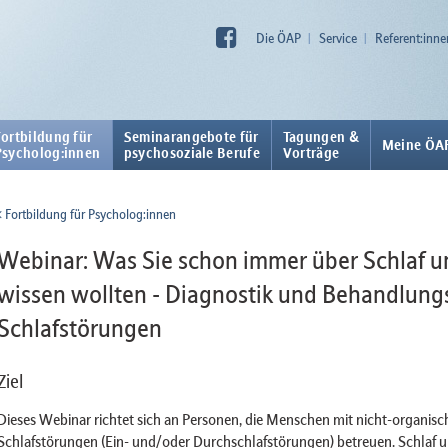
Die ÖAP
Service
Referent:inne
Fortbildung für
Seminarangebote für
Tagungen &
Meine ÖA
Psycholog:innen
psychosoziale Berufe
Vorträge
Fortbildung für Psycholog:innen
Webinar: Was Sie schon immer über Schlaf u
wissen wollten - Diagnostik und Behandlung
Schlafstörungen
Ziel
Dieses Webinar richtet sich an Personen, die Menschen mit nicht-organisc
Schlafstörungen (Ein- und/oder Durchschlafstörungen) betreuen. Schlaf 