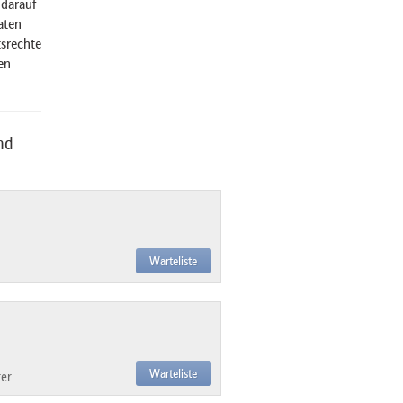
 darauf
aten
tsrechte
en
nd
Warteliste
Warteliste
er