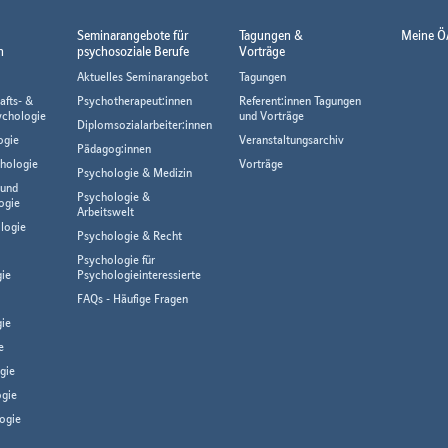
Seminarangebote für
Tagungen &
Meine Ö
n
psychosoziale Berufe
Vorträge
Aktuelles Seminarangebot
Tagungen
afts- &
Psychotherapeut:innen
Referent:innen Tagungen
ychologie
und Vorträge
Diplomsozialarbeiter:innen
ogie
Veranstaltungsarchiv
Pädagog:innen
hologie
Vorträge
Psychologie & Medizin
 und
Psychologie &
ogie
Arbeitswelt
logie
Psychologie & Recht
Psychologie für
gie
Psychologieinteressierte
FAQs - Häufige Fragen
ie
e
gie
gie
ogie