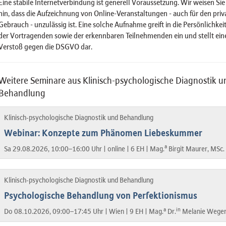
Eine stabile Internetverbindung ist generell Voraussetzung. Wir weisen Sie
hin, dass die Aufzeichnung von Online-Veranstaltungen - auch für den priv
Gebrauch - unzulässig ist. Eine solche Aufnahme greift in die Persönlichkei
der Vortragenden sowie der erkennbaren Teilnehmenden ein und stellt ein
Verstoß gegen die DSGVO dar.
Weitere Seminare aus Klinisch-psychologische Diagnostik u
Behandlung
Klinisch-psychologische Diagnostik und Behandlung
Webinar: Konzepte zum Phänomen Liebeskummer
a
Sa 29.08.2026, 10:00–16:00 Uhr |
online |
6 EH |
Mag.
Birgit Maurer, MSc.
Klinisch-psychologische Diagnostik und Behandlung
Psychologische Behandlung von Perfektionismus
a
in
Do 08.10.2026, 09:00–17:45 Uhr |
Wien |
9 EH |
Mag.
Dr.
Melanie Weger