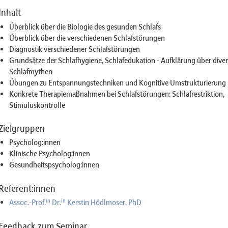
Inhalt
Überblick über die Biologie des gesunden Schlafs
Überblick über die verschiedenen Schlafstörungen
Diagnostik verschiedener Schlafstörungen
Grundsätze der Schlafhygiene, Schlafedukation - Aufklärung über dive
Schlafmythen
Übungen zu Entspannungstechniken und Kognitive Umstrukturierung
Konkrete Therapiemaßnahmen bei Schlafstörungen: Schlafrestriktion,
Stimuluskontrolle
Zielgruppen
Psycholog:innen
Klinische Psycholog:innen
Gesundheitspsycholog:innen
Referent:innen
in
in
Assoc.-Prof.
Dr.
Kerstin Hödlmoser, PhD
Feedback zum Seminar