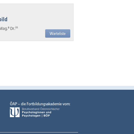
ild
a
in
Mag.
Dr.
Warteliste
ÖAP – die Fortbildungsakademie vom: