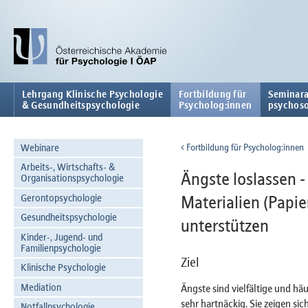
Lehrgang Klinische Psychologie
Fortbildung für
Seminara
& Gesundheitspsychologie
Psycholog:innen
psychoso
Webinare
Fortbildung für Psycholog:innen
Arbeits-, Wirtschafts- &
Ängste loslassen -
Organisationspsychologie
Gerontopsychologie
Materialien (Papier
Gesundheitspsychologie
unterstützen
Kinder-, Jugend- und
Familienpsychologie
Ziel
Klinische Psychologie
Mediation
Ängste sind vielfältige und hä
sehr hartnäckig. Sie zeigen si
Notfallpsychologie