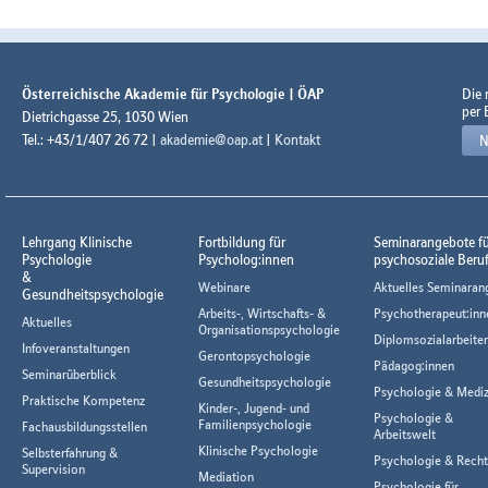
Österreichische Akademie für Psychologie | ÖAP
Die
per 
Dietrichgasse 25, 1030 Wien
Tel.: +43/1/407 26 72 |
akademie@oap.at
|
Kontakt
N
Lehrgang Klinische
Fortbildung für
Seminarangebote f
Psychologie
Psycholog:innen
psychosoziale Beru
&
Webinare
Aktuelles Seminaran
Gesundheitspsychologie
Arbeits-, Wirtschafts- &
Psychotherapeut:inn
Aktuelles
Organisationspsychologie
Diplomsozialarbeiter
Infoveranstaltungen
Gerontopsychologie
Pädagog:innen
Seminarüberblick
Gesundheitspsychologie
Psychologie & Mediz
Praktische Kompetenz
Kinder-, Jugend- und
Psychologie &
Familienpsychologie
Fachausbildungsstellen
Arbeitswelt
Klinische Psychologie
Selbsterfahrung &
Psychologie & Rech
Supervision
Mediation
Psychologie für