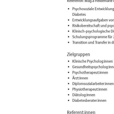
Referentin: Mag.a Heidemarie
Psychosoziale Entwicklung
Diabetes
Entwicklungsaufgaben von
Risikobereitschaft und psy
Klinisch-psychologische D
Schulungsprogramme für J
Transition und Transfer in
Zielgruppen
Klinische Psycholog:innen
Gesundheitspsycholog:inn
Psychotherapeut:innen
Ärzt:innen
Diplomsozialarbeiter:innen
Physiotherapeut:innen
Diätolog:innen
Diabetesberater:innen
Referent:innen