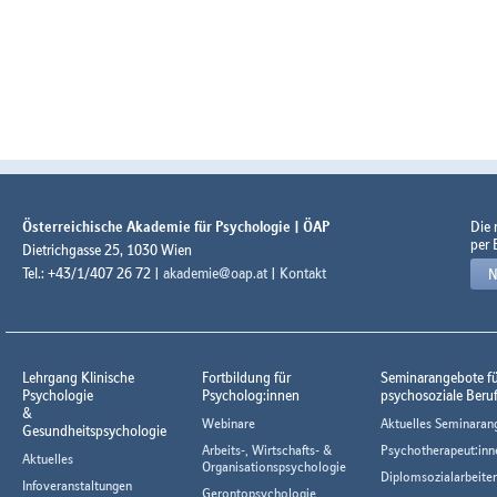
Österreichische Akademie für Psychologie | ÖAP
Die
per 
Dietrichgasse 25, 1030 Wien
Tel.: +43/1/407 26 72 |
akademie@oap.at
|
Kontakt
N
Lehrgang Klinische
Fortbildung für
Seminarangebote f
Psychologie
Psycholog:innen
psychosoziale Beru
&
Webinare
Aktuelles Seminaran
Gesundheitspsychologie
Arbeits-, Wirtschafts- &
Psychotherapeut:inn
Aktuelles
Organisationspsychologie
Diplomsozialarbeiter
Infoveranstaltungen
Gerontopsychologie