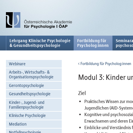
Lehrgang Klinische Psychologie
Fortbildung für
Seminara
& Gesundheitspsychologie
Psycholog:innen
psychoso
Webinare
Fortbildung für Psycholog:innen
Arbeits-, Wirtschafts- &
Modul 3: Kinder u
Organisationspsychologie
Gerontopsychologie
Ziel
Gesundheitspsychologie
Praktisches Wissen zur mo
Kinder-, Jugend- und
Familienpsychologie
Jugendlichen (AID-Systeme
Kognitive und psychosozia
Klinische Psychologie
Erwachsenen und deren Ein
Mediation
Einblicke und Verständnis
Notfallpsychologie