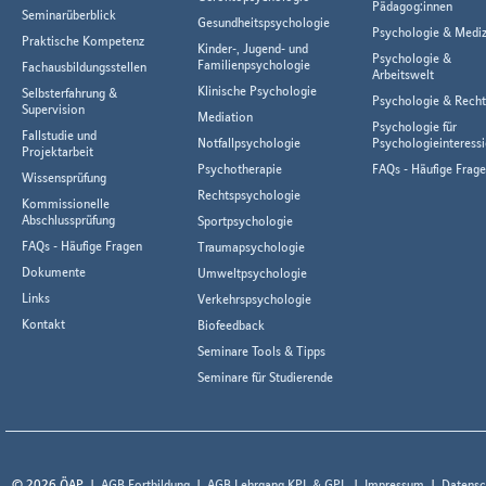
Pädagog:innen
Seminarüberblick
Gesundheitspsychologie
Psychologie & Mediz
Praktische Kompetenz
Kinder-, Jugend- und
Psychologie &
Familienpsychologie
Fachausbildungsstellen
Arbeitswelt
Klinische Psychologie
Selbsterfahrung &
Psychologie & Rech
Supervision
Mediation
Psychologie für
Fallstudie und
Notfallpsychologie
Psychologieinteressi
Projektarbeit
Psychotherapie
FAQs - Häufige Frag
Wissensprüfung
Rechtspsychologie
Kommissionelle
Abschlussprüfung
Sportpsychologie
FAQs - Häufige Fragen
Traumapsychologie
Dokumente
Umweltpsychologie
Links
Verkehrspsychologie
Kontakt
Biofeedback
Seminare Tools & Tipps
Seminare für Studierende
© 2026 ÖAP
AGB Fortbildung
AGB Lehrgang KPL & GPL
Impressum
Datensc