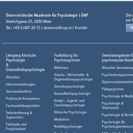
Österreichische Akademie für Psychologie | ÖAP
Die
per 
Dietrichgasse 25, 1030 Wien
Tel.: +43/1/407 26 72 |
akademie@oap.at
|
Kontakt
N
Lehrgang Klinische
Fortbildung für
Seminarangebote f
Psychologie
Psycholog:innen
psychosoziale Beru
&
Webinare
Aktuelles Seminaran
Gesundheitspsychologie
Arbeits-, Wirtschafts- &
Psychotherapeut:inn
Aktuelles
Organisationspsychologie
Diplomsozialarbeiter
Infoveranstaltungen
Gerontopsychologie
Pädagog:innen
Seminarüberblick
Gesundheitspsychologie
Psychologie & Mediz
Praktische Kompetenz
Kinder-, Jugend- und
Psychologie &
Familienpsychologie
Fachausbildungsstellen
Arbeitswelt
Klinische Psychologie
Selbsterfahrung &
Psychologie & Rech
Supervision
Mediation
Psychologie für
Fallstudie und
Notfallpsychologie
Psychologieinteressi
Projektarbeit