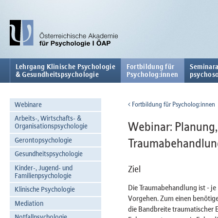
Lehrgang Klinische Psychologie
Fortbildung für
Seminara
& Gesundheitspsychologie
Psycholog:innen
psychoso
Webinare
Fortbildung für Psycholog:innen
Arbeits-, Wirtschafts- &
Webinar: Planung,
Organisationspsychologie
Gerontopsychologie
Traumabehandlun
Gesundheitspsychologie
Kinder-, Jugend- und
Ziel
Familienpsychologie
Die Traumabehandlung ist - je
Klinische Psychologie
Vorgehen. Zum einen benötige
Mediation
die Bandbreite traumatischer 
Notfallpsychologie