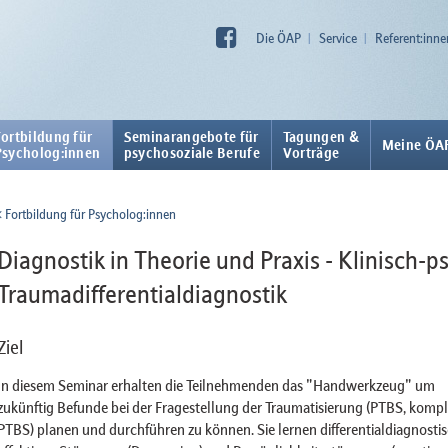
Die ÖAP
Service
Referent:inne
Fortbildung für
Seminarangebote für
Tagungen &
Meine ÖA
Psycholog:innen
psychosoziale Berufe
Vorträge
Fortbildung für Psycholog:innen
Diagnostik in Theorie und Praxis - Klinisch-
Traumadifferentialdiagnostik
Ziel
In diesem Seminar erhalten die Teilnehmenden das "Handwerkzeug" um
zukünftig Befunde bei der Fragestellung der Traumatisierung (PTBS, komp
PTBS) planen und durchführen zu können. Sie lernen differentialdiagnostis