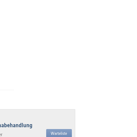
umabehandlung
Warteliste
er