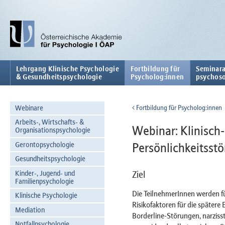
Lehrgang Klinische Psychologie
Fortbildung für
Seminara
& Gesundheitspsychologie
Psycholog:innen
psychoso
Webinare
Fortbildung für Psycholog:innen
Arbeits-, Wirtschafts- &
Webinar: Klinisch
Organisationspsychologie
Gerontopsychologie
Persönlichkeitsst
Gesundheitspsychologie
Kinder-, Jugend- und
Ziel
Familienpsychologie
Die TeilnehmerInnen werden für 
Klinische Psychologie
Risikofaktoren für die spätere
Mediation
Borderline-Störungen, narziss
Notfallpsychologie