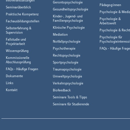
Infoveranstaltungen
Gerontopsychologie
Pädagog:innen
Seminarüberblick
Gesundheitspsychologie
Psychologie & Mediz
Praktische Kompetenz
Kinder-, Jugend- und
Psychologie &
Familienpsychologie
Fachausbildungsstellen
Arbeitswelt
Klinische Psychologie
Selbsterfahrung &
Psychologie & Rech
Supervision
Mediation
Psychologie für
Fallstudie und
Notfallpsychologie
Psychologieinteressi
Projektarbeit
Psychotherapie
FAQs - Häufige Frag
Wissensprüfung
Rechtspsychologie
Kommissionelle
Abschlussprüfung
Sportpsychologie
FAQs - Häufige Fragen
Traumapsychologie
Dokumente
Umweltpsychologie
Links
Verkehrspsychologie
Kontakt
Biofeedback
Seminare Tools & Tipps
Seminare für Studierende