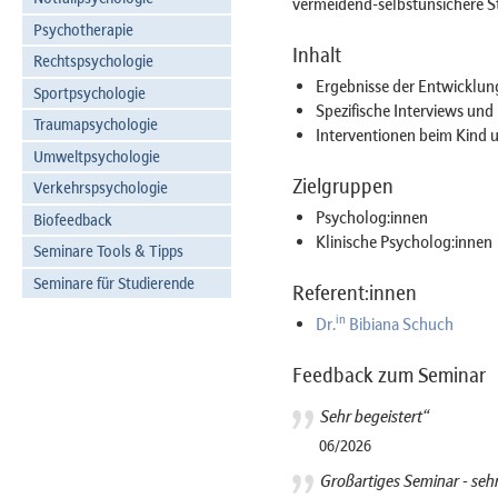
vermeidend-selbstunsichere S
Psychotherapie
Inhalt
Rechtspsychologie
Ergebnisse der Entwicklu
Sportpsychologie
Spezifische Interviews und
Traumapsychologie
Interventionen beim Kind u
Umweltpsychologie
Zielgruppen
Verkehrspsychologie
Psycholog:innen
Biofeedback
Klinische Psycholog:innen
Seminare Tools & Tipps
Seminare für Studierende
Referent:innen
in
Dr.
Bibiana Schuch
Feedback zum Seminar
Sehr begeistert“
06/2026
Großartiges Seminar - seh