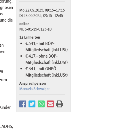
törung,
agnosen
Mo 22.09.2025, 09:15–17:15
as
Di 23.09.2025, 09:15–12:45
und die
online
Nr. S-01-15-0125-10
12 Einheiten
€ 341,- mit BÖP-
en
Mitgliedschaft (inkl.USt)
hen
€ 417,- ohne BÖP-
Mitgliedschaft (inkl.USt)
€ 341,- mit GNPÖ-
ng
Mitgliedschaft (inkl.USt)
 zum
Ansprechperson
Manuela Schwaiger
Kinder
, ADHS,