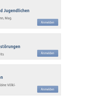
nd Jugendlichen
nn, Mag.
Anmelden
sstörungen
Anmelden
its
en
bine Völkl-
Anmelden