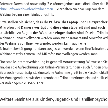
Software-Download notwendig (Sie können jedoch auch direkt über den 
ohne Softwaredownload teilnehmen
. Sie erhalten ein paar Tage vor dem
Webinarbeginn einen Einladungslink.
Bitte stellen Sie sicher, dass Ihr PC bzw. Ihr Laptop über Lautsprecher
Mikrofon und Kamera verfügt und diese einsatzbereit sind und auch
tatsächlich zu Beginn des Webinars eingeschaltet sind.
Da eine Teilna
Webinar nur nachvollzogen werden kann, wenn Kamera und Mikrofon wä
des Webinars von Ihnen verwendet werden, kann auch eine
Teilnahmebestätigung nur dann ausgestellt werden, wenn Ihre Teilnahme
Webinar mittels Kamera und Mikrofon nachvollzogen werden kann.
Eine stabile Internetverbindung ist generell Voraussetzung. Wir weisen Sie
hin, dass die Aufzeichnung von Online-Veranstaltungen - auch für den priv
Gebrauch - unzulässig ist. Eine solche Aufnahme greift in die Persönlichkei
der Vortragenden sowie der erkennbaren TeilnehmerInnen ein und stellt e
Verstoß gegen die DSGVO dar.
Weitere Seminare aus Kinder-, Jugend- und Familienpsycho