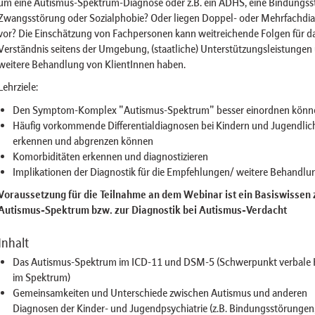
um eine Autismus-Spektrum-Diagnose oder z.B. ein ADHS, eine Bindungss
Zwangsstörung oder Sozialphobie? Oder liegen Doppel- oder Mehrfachdi
vor? Die Einschätzung von Fachpersonen kann weitreichende Folgen für d
Verständnis seitens der Umgebung, (staatliche) Unterstützungsleistungen 
weitere Behandlung von KlientInnen haben.
Lehrziele:
Den Symptom-Komplex "Autismus-Spektrum" besser einordnen könn
Häufig vorkommende Differentialdiagnosen bei Kindern und Jugendlic
erkennen und abgrenzen können
Komorbiditäten erkennen und diagnostizieren
Implikationen der Diagnostik für die Empfehlungen/ weitere Behandlu
Voraussetzung für die Teilnahme an dem Webinar ist ein Basiswissen
Autismus-Spektrum bzw. zur Diagnostik bei Autismus-Verdacht
Inhalt
Das Autismus-Spektrum im ICD-11 und DSM-5 (Schwerpunkt verbale 
im Spektrum)
Gemeinsamkeiten und Unterschiede zwischen Autismus und anderen
Diagnosen der Kinder- und Jugendpsychiatrie (z.B. Bindungsstörungen