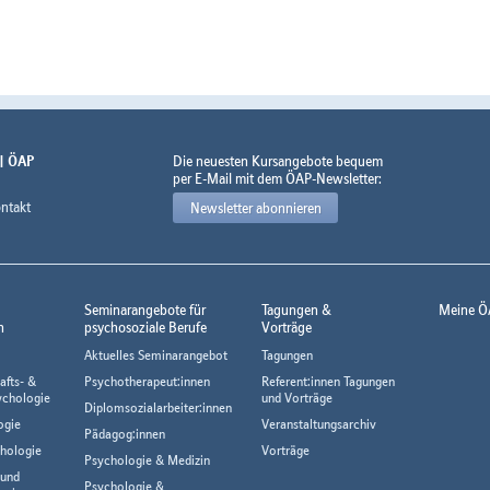
 | ÖAP
Die neuesten Kursangebote bequem
per E-Mail mit dem ÖAP-Newsletter:
ntakt
Newsletter abonnieren
Seminarangebote für
Tagungen &
Meine Ö
n
psychosoziale Berufe
Vorträge
Aktuelles Seminarangebot
Tagungen
afts- &
Psychotherapeut:innen
Referent:innen Tagungen
ychologie
und Vorträge
Diplomsozialarbeiter:innen
ogie
Veranstaltungsarchiv
Pädagog:innen
hologie
Vorträge
Psychologie & Medizin
 und
Psychologie &