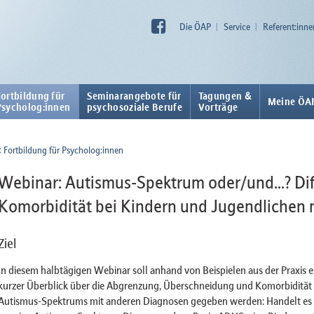
Die ÖAP
Service
Referent:inne
Fortbildung für
Seminarangebote für
Tagungen &
Meine ÖA
Psycholog:innen
psychosoziale Berufe
Vorträge
Fortbildung für Psycholog:innen
Webinar: Autismus-Spektrum oder/und...? Dif
Komorbidität bei Kindern und Jugendlichen 
Ziel
In diesem halbtägigen Webinar soll anhand von Beispielen aus der Praxis e
kurzer Überblick über die Abgrenzung, Überschneidung und Komorbidität
Autismus-Spektrums mit anderen Diagnosen gegeben werden: Handelt es 