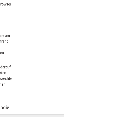
Browser
,
hme am
hrend
 am
 darauf
aten
tsrechte
inen
logie