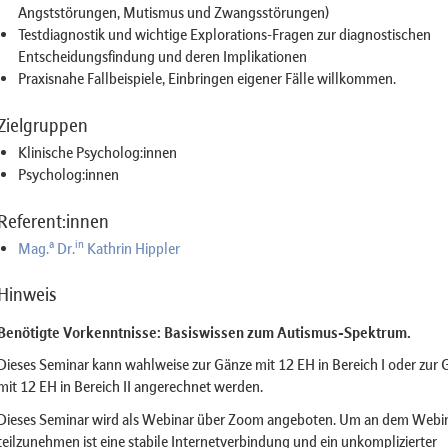
Angststörungen, Mutismus und Zwangsstörungen)
Testdiagnostik und wichtige Explorations-Fragen zur diagnostischen
Entscheidungsfindung und deren Implikationen
Praxisnahe Fallbeispiele, Einbringen eigener Fälle willkommen.
Zielgruppen
Klinische Psycholog:innen
Psycholog:innen
Referent:innen
a
in
Mag.
Dr.
Kathrin Hippler
Hinweis
Benötigte Vorkenntnisse: Basiswissen zum Autismus-Spektrum.
Dieses Seminar kann wahlweise zur Gänze mit 12 EH in Bereich I oder zur 
mit 12 EH in Bereich II angerechnet werden.
Dieses Seminar wird als Webinar über Zoom angeboten. Um an dem Webi
teilzunehmen ist eine stabile Internetverbindung und ein unkomplizierter