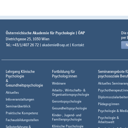
Österreichische Akademie für Psychologie | ÖAP
Die
per 
Dietrichgasse 25, 1030 Wien
Tel.: +43/1/407 26 72 |
akademie@oap.at
|
Kontakt
N
Lehrgang Klinische
Fortbildung für
Seminarangebote f
Psychologie
Psycholog:innen
psychosoziale Beru
&
Webinare
Aktuelles Seminaran
Gesundheitspsychologie
Arbeits-, Wirtschafts- &
Psychotherapeut:inn
Aktuelles
Organisationspsychologie
Diplomsozialarbeiter
Infoveranstaltungen
Gerontopsychologie
Pädagog:innen
Seminarüberblick
Gesundheitspsychologie
Psychologie & Mediz
Praktische Kompetenz
Kinder-, Jugend- und
Psychologie &
Familienpsychologie
Fachausbildungsstellen
Arbeitswelt
Klinische Psychologie
Selbsterfahrung &