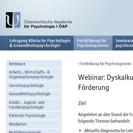
Lehrgang Klinische Psychologie
Fortbildung für
Seminara
& Gesundheitspsychologie
Psycholog:innen
psychoso
Webinare
Fortbildung für Psycholog:innen
Arbeits-, Wirtschafts- &
Webinar: Dyskalkul
Organisationspsychologie
Gerontopsychologie
Förderung
Gesundheitspsychologie
Kinder-, Jugend- und
Ziel
Familienpsychologie
Angelehnt an den Stand der F
Klinische Psychologie
folgende Themen behandelt:
Mediation
Aktuelle diagnostische Leit
Notfallpsychologie