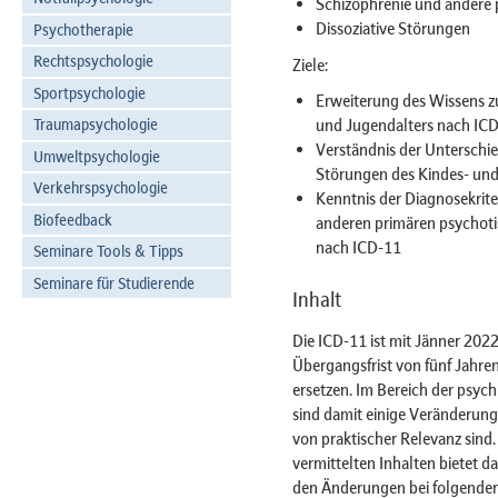
Schizophrenie und andere 
Dissoziative Störungen
Psychotherapie
Rechtspsychologie
Ziele:
Sportpsychologie
Erweiterung des Wissens z
Traumapsychologie
und Jugendalters nach IC
Verständnis der Unterschi
Umweltpsychologie
Störungen des Kindes- und
Verkehrspsychologie
Kenntnis der Diagnosekrite
Biofeedback
anderen primären psychoti
nach ICD-11
Seminare Tools & Tipps
Seminare für Studierende
Inhalt
Die ICD-11 ist mit Jänner 2022
Übergangsfrist von fünf Jahre
ersetzen. Im Bereich der psyc
sind damit einige Veränderung
von praktischer Relevanz sin
vermittelten Inhalten bietet d
den Änderungen bei folgenden