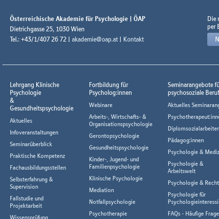
Österreichische Akademie für Psychologie | ÖAP
Die
per 
Dietrichgasse 25, 1030 Wien
Tel.: +43/1/407 26 72 |
akademie@oap.at
|
Kontakt
N
Lehrgang Klinische
Fortbildung für
Seminarangebote f
Psychologie
Psycholog:innen
psychosoziale Beru
&
Webinare
Aktuelles Seminaran
Gesundheitspsychologie
Arbeits-, Wirtschafts- &
Psychotherapeut:inn
Aktuelles
Organisationspsychologie
Diplomsozialarbeiter
Infoveranstaltungen
Gerontopsychologie
Pädagog:innen
Seminarüberblick
Gesundheitspsychologie
Psychologie & Mediz
Praktische Kompetenz
Kinder-, Jugend- und
Psychologie &
Familienpsychologie
Fachausbildungsstellen
Arbeitswelt
Klinische Psychologie
Selbsterfahrung &
Psychologie & Rech
Supervision
Mediation
Psychologie für
Fallstudie und
Notfallpsychologie
Psychologieinteressi
Projektarbeit
Psychotherapie
FAQs - Häufige Frag
Wissensprüfung