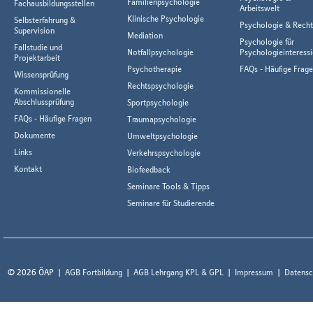
Familienpsychologie
Fachausbildungsstellen
Arbeitswelt
Klinische Psychologie
Selbsterfahrung &
Psychologie & Rech
Supervision
Mediation
Psychologie für
Fallstudie und
Notfallpsychologie
Psychologieinteressi
Projektarbeit
Psychotherapie
FAQs - Häufige Frag
Wissensprüfung
Rechtspsychologie
Kommissionelle
Abschlussprüfung
Sportpsychologie
FAQs - Häufige Fragen
Traumapsychologie
Dokumente
Umweltpsychologie
Links
Verkehrspsychologie
Kontakt
Biofeedback
Seminare Tools & Tipps
Seminare für Studierende
© 2026 ÖAP
AGB Fortbildung
AGB Lehrgang KPL & GPL
Impressum
Datensc