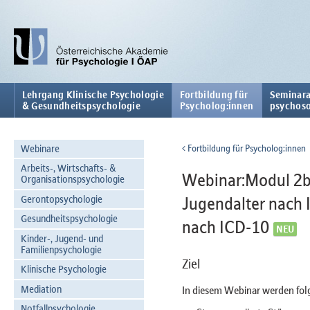
Lehrgang Klinische Psychologie
Fortbildung für
Seminara
& Gesundheitspsychologie
Psycholog:innen
psychoso
Webinare
Fortbildung für Psycholog:innen
Arbeits-, Wirtschafts- &
Webinar:Modul 2b 
Organisationspsychologie
Gerontopsychologie
Jugendalter nach 
Gesundheitspsychologie
nach ICD-10
Kinder-, Jugend- und
Familienpsychologie
Ziel
Klinische Psychologie
Mediation
In diesem Webinar werden fol
Notfallpsychologie