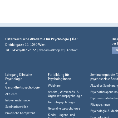
Österreichische Akademie für Psychologie | ÖAP
Die
per 
Dietrichgasse 25, 1030 Wien
Tel.: +43/1/407 26 72 |
akademie@oap.at
|
Kontakt
N
Lehrgang Klinische
Fortbildung für
Seminarangebote f
Psychologie
Psycholog:innen
psychosoziale Beru
&
Webinare
Aktuelles Seminaran
Gesundheitspsychologie
Arbeits-, Wirtschafts- &
Psychotherapeut:inn
Aktuelles
Organisationspsychologie
Diplomsozialarbeiter
Infoveranstaltungen
Gerontopsychologie
Pädagog:innen
Seminarüberblick
Gesundheitspsychologie
Psychologie & Mediz
Praktische Kompetenz
Kinder-, Jugend- und
Psychologie &