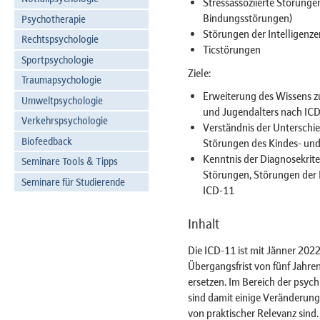
Stressassoziierte Störung
Bindungsstörungen)
Psychotherapie
Störungen der Intelligenz
Rechtspsychologie
Ticstörungen
Sportpsychologie
Ziele:
Traumapsychologie
Erweiterung des Wissens z
Umweltpsychologie
und Jugendalters nach IC
Verkehrspsychologie
Verständnis der Unterschi
Biofeedback
Störungen des Kindes- und
Kenntnis der Diagnosekriter
Seminare Tools & Tipps
Störungen, Störungen der 
Seminare für Studierende
ICD-11
Inhalt
Die ICD-11 ist mit Jänner 2022
Übergangsfrist von fünf Jahre
ersetzen. Im Bereich der psyc
sind damit einige Veränderung
von praktischer Relevanz sin