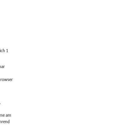
ich 1
nar
Browser
,
hme am
hrend