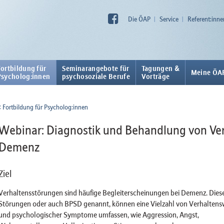
Die ÖAP
Service
Referent:inne
Fortbildung für
Seminarangebote für
Tagungen &
Meine ÖA
Psycholog:innen
psychosoziale Berufe
Vorträge
Fortbildung für Psycholog:innen
Webinar: Diagnostik und Behandlung von Ve
Demenz
Ziel
Verhaltensstörungen sind häufige Begleiterscheinungen bei Demenz. Dies
Störungen oder auch BPSD genannt, können eine Vielzahl von Verhaltens
und psychologischer Symptome umfassen, wie Aggression, Angst,