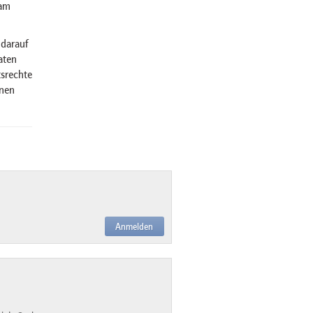
 am
 darauf
aten
tsrechte
inen
Anmelden