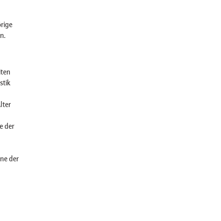
rige
n.
iten
stik
lter
e der
ene der