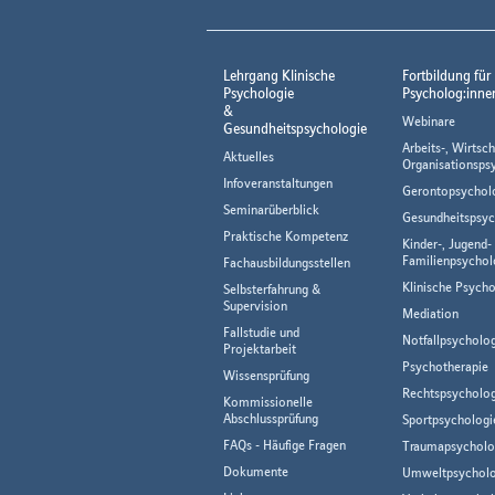
Lehrgang Klinische
Fortbildung für
Psychologie
Psycholog:inne
&
Webinare
Gesundheitspsychologie
Arbeits-, Wirtsch
Aktuelles
Organisationsps
Infoveranstaltungen
Gerontopsychol
Seminarüberblick
Gesundheitspsyc
Praktische Kompetenz
Kinder-, Jugend-
Familienpsychol
Fachausbildungsstellen
Klinische Psycho
Selbsterfahrung &
Supervision
Mediation
Fallstudie und
Notfallpsycholo
Projektarbeit
Psychotherapie
Wissensprüfung
Rechtspsycholog
Kommissionelle
Abschlussprüfung
Sportpsychologi
FAQs - Häufige Fragen
Traumapsycholo
Dokumente
Umweltpsycholo