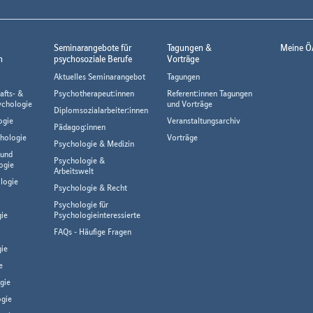
Seminarangebote für
Tagungen &
Meine Ö
n
psychosoziale Berufe
Vorträge
Aktuelles Seminarangebot
Tagungen
afts- &
Psychotherapeut:innen
Referent:innen Tagungen
ychologie
und Vorträge
Diplomsozialarbeiter:innen
ogie
Veranstaltungsarchiv
Pädagog:innen
hologie
Vorträge
Psychologie & Medizin
 und
Psychologie &
ogie
Arbeitswelt
logie
Psychologie & Recht
Psychologie für
gie
Psychologieinteressierte
FAQs - Häufige Fragen
ie
e
gie
gie