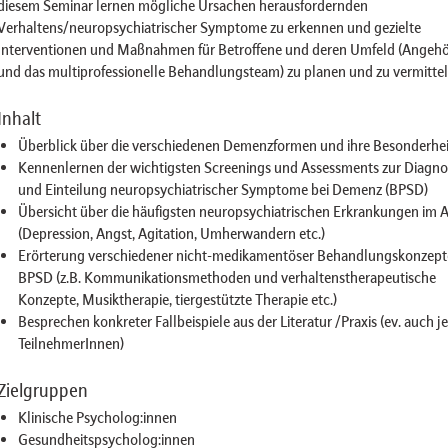
diesem Seminar lernen mögliche Ursachen herausfordernden
Verhaltens/neuropsychiatrischer Symptome zu erkennen und gezielte
Interventionen und Maßnahmen für Betroffene und deren Umfeld (Angehö
und das multiprofessionelle Behandlungsteam) zu planen und zu vermittel
Inhalt
Überblick über die verschiedenen Demenzformen und ihre Besonderhe
Kennenlernen der wichtigsten Screenings und Assessments zur Diagno
und Einteilung neuropsychiatrischer Symptome bei Demenz (BPSD)
Übersicht über die häufigsten neuropsychiatrischen Erkrankungen im A
(Depression, Angst, Agitation, Umherwandern etc.)
Erörterung verschiedener nicht-medikamentöser Behandlungskonzept
BPSD (z.B. Kommunikationsmethoden und verhaltenstherapeutische
Konzepte, Musiktherapie, tiergestützte Therapie etc.)
Besprechen konkreter Fallbeispiele aus der Literatur /Praxis (ev. auch j
TeilnehmerInnen)
Zielgruppen
Klinische Psycholog:innen
Gesundheitspsycholog:innen