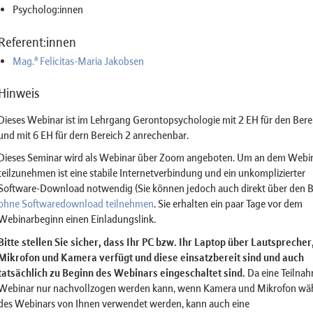
Psycholog:innen
Referent:innen
a
Mag.
Felicitas-Maria Jakobsen
Hinweis
Dieses Webinar ist im Lehrgang Gerontopsychologie mit 2 EH für den Bere
und mit 6 EH für dern Bereich 2 anrechenbar.
Dieses Seminar wird als Webinar über Zoom angeboten. Um an dem Webi
teilzunehmen ist eine stabile Internetverbindung und ein unkomplizierter
Software-Download notwendig (Sie können jedoch auch direkt über den 
ohne Softwaredownload teilnehmen
. Sie erhalten ein paar Tage vor dem
Webinarbeginn einen Einladungslink.
Bitte stellen Sie sicher, dass Ihr PC bzw. Ihr Laptop über Lautsprecher
Mikrofon und Kamera verfügt und diese einsatzbereit sind und auch
tatsächlich zu Beginn des Webinars eingeschaltet sind.
Da eine Teilna
Webinar nur nachvollzogen werden kann, wenn Kamera und Mikrofon wä
des Webinars von Ihnen verwendet werden, kann auch eine