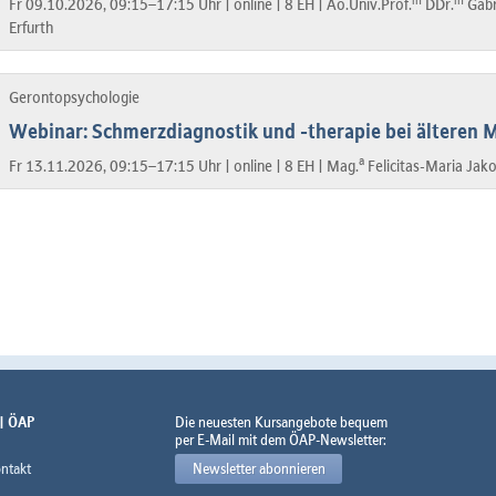
in
in
Fr 09.10.2026, 09:15–17:15 Uhr |
online |
8 EH |
Ao.Univ.Prof.
DDr.
Gabr
Erfurth
Gerontopsychologie
Webinar: Schmerzdiagnostik und -therapie bei älteren
a
Fr 13.11.2026, 09:15–17:15 Uhr |
online |
8 EH |
Mag.
Felicitas-Maria Jak
 | ÖAP
Die neuesten Kursangebote bequem
per E-Mail mit dem ÖAP-Newsletter:
ntakt
Newsletter abonnieren