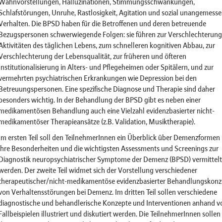
Wahnvorstellungen, Halluzinationen, Stimmungsschwankungen,
Schlafstörungen, Unruhe, Rastlosigkeit, Agitation und sozial unangemess
Verhalten. Die BPSD haben für die Betroffenen und deren betreuende
Bezugspersonen schwerwiegende Folgen: sie führen zur Verschlechterung
Aktivitäten des täglichen Lebens, zum schnelleren kognitiven Abbau, zur
Verschlechterung der Lebensqualität, zur früheren und öfteren
Institutionalisierung in Alters- und Pflegeheimen oder Spitälern, und zur
vermehrten psychiatrischen Erkrankungen wie Depression bei den
Betreuungspersonen. Eine spezifische Diagnose und Therapie sind daher
besonders wichtig. In der Behandlung der BPSD gibt es neben einer
medikamentösen Behandlung auch eine Vielzahl evidenzbasierter nicht-
medikamentöser Therapieansätze (z.B. Validation, Musiktherapie).
Im ersten Teil soll den TeilnehmerInnen ein Überblick über Demenzformen
ihre Besonderheiten und die wichtigsten Assessments und Screenings zur
Diagnostik neuropsychiatrischer Symptome der Demenz (BPSD) vermittelt
werden. Der zweite Teil widmet sich der Vorstellung verschiedener
therapeutischer/nicht-medikamentöse evidenzbasierter Behandlungskonz
von Verhaltensstörungen bei Demenz. Im dritten Teil sollen verschiedene
diagnostische und behandlerische Konzepte und Interventionen anhand v
Fallbeispielen illustriert und diskutiert werden. Die TeilnehmerInnen sollen 