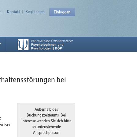
n
Kontakt
Registrieren
Einloggen
P
rhaltensstörungen bei
Außerhalb des
Buchungszeitraums. Bei
e
Interesse wenden Sie sich bitte
weisen
an untenstehende
Ansprechperson