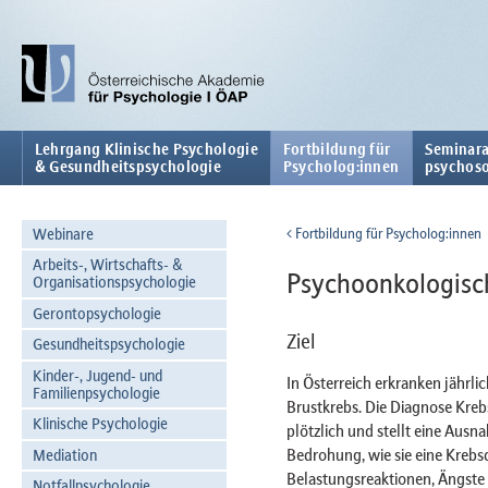
Lehrgang Klinische Psychologie
Fortbildung für
Seminara
& Gesundheitspsychologie
Psycholog:innen
psychoso
Webinare
Fortbildung für Psycholog:innen
Arbeits-, Wirtschafts- &
Psychoonkologisch
Organisationspsychologie
Gerontopsychologie
Ziel
Gesundheitspsychologie
Kinder-, Jugend- und
In Österreich erkranken jährli
Familienpsychologie
Brustkrebs. Die Diagnose Krebs
Klinische Psychologie
plötzlich und stellt eine Ausna
Bedrohung, wie sie eine Krebsd
Mediation
Belastungsreaktionen, Ängste 
Notfallpsychologie