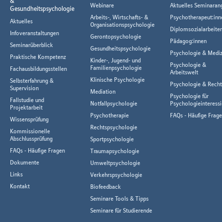
&
Webinare
Aktuelles Seminaran
Gesundheitspsychologie
Arbeits-, Wirtschafts- &
Psychotherapeut:inn
Aktuelles
Organisationspsychologie
Diplomsozialarbeiter
Infoveranstaltungen
Gerontopsychologie
Pädagog:innen
Seminarüberblick
Gesundheitspsychologie
Psychologie & Mediz
Praktische Kompetenz
Kinder-, Jugend- und
Psychologie &
Familienpsychologie
Fachausbildungsstellen
Arbeitswelt
Klinische Psychologie
Selbsterfahrung &
Psychologie & Rech
Supervision
Mediation
Psychologie für
Fallstudie und
Notfallpsychologie
Psychologieinteressi
Projektarbeit
Psychotherapie
FAQs - Häufige Frag
Wissensprüfung
Rechtspsychologie
Kommissionelle
Abschlussprüfung
Sportpsychologie
FAQs - Häufige Fragen
Traumapsychologie
Dokumente
Umweltpsychologie
Links
Verkehrspsychologie
Kontakt
Biofeedback
Seminare Tools & Tipps
Seminare für Studierende