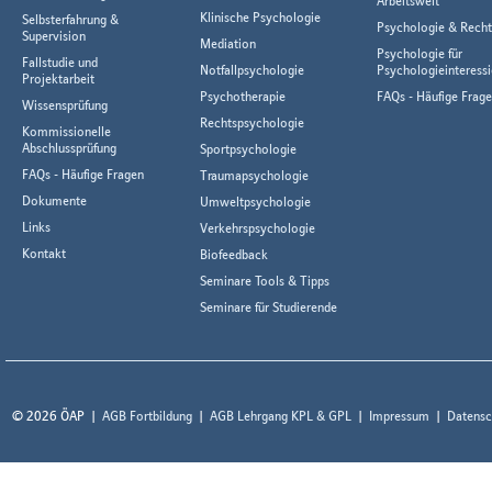
Arbeitswelt
Klinische Psychologie
Selbsterfahrung &
Psychologie & Rech
Supervision
Mediation
Psychologie für
Fallstudie und
Notfallpsychologie
Psychologieinteressi
Projektarbeit
Psychotherapie
FAQs - Häufige Frag
Wissensprüfung
Rechtspsychologie
Kommissionelle
Abschlussprüfung
Sportpsychologie
FAQs - Häufige Fragen
Traumapsychologie
Dokumente
Umweltpsychologie
Links
Verkehrspsychologie
Kontakt
Biofeedback
Seminare Tools & Tipps
Seminare für Studierende
© 2026 ÖAP
AGB Fortbildung
AGB Lehrgang KPL & GPL
Impressum
Datensc