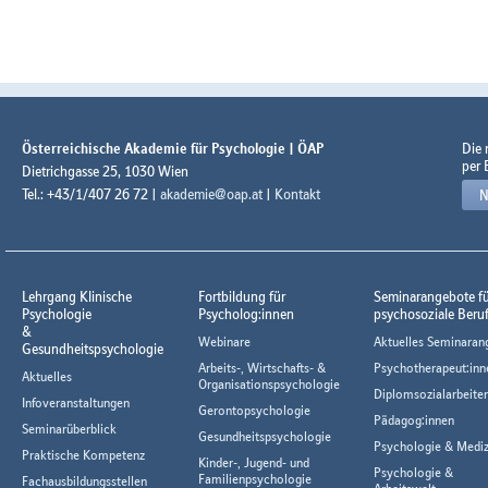
Österreichische Akademie für Psychologie | ÖAP
Die
per 
Dietrichgasse 25, 1030 Wien
Tel.: +43/1/407 26 72 |
akademie@oap.at
|
Kontakt
N
Lehrgang Klinische
Fortbildung für
Seminarangebote f
Psychologie
Psycholog:innen
psychosoziale Beru
&
Webinare
Aktuelles Seminaran
Gesundheitspsychologie
Arbeits-, Wirtschafts- &
Psychotherapeut:inn
Aktuelles
Organisationspsychologie
Diplomsozialarbeiter
Infoveranstaltungen
Gerontopsychologie
Pädagog:innen
Seminarüberblick
Gesundheitspsychologie
Psychologie & Mediz
Praktische Kompetenz
Kinder-, Jugend- und
Psychologie &
Familienpsychologie
Fachausbildungsstellen