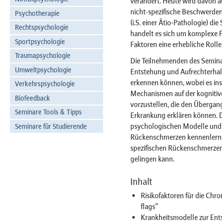
verändert. Heute wird davon au
nicht-spezifische Beschwerden
Psychotherapie
(i.S. einer Ätio-Pathologie) di
Rechtspsychologie
handelt es sich um komplexe 
Sportpsychologie
Faktoren eine erhebliche Rolle
Traumapsychologie
Die Teilnehmenden des Seminars
Umweltpsychologie
Entstehung und Aufrechterhal
erkennen können, wobei es in
Verkehrspsychologie
Mechanismen auf der kognitiv
Biofeedback
vorzustellen, die den Überga
Seminare Tools & Tipps
Erkrankung erklären können. D
psychologischen Modelle und 
Seminare für Studierende
Rückenschmerzen kennenlernen
spezifischen Rückenschmerzen 
gelingen kann.
Inhalt
Risikofaktoren für die Chr
flags"
Krankheitsmodelle zur Ent