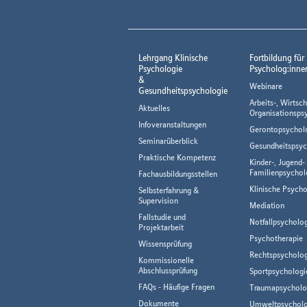
Lehrgang Klinische
Fortbildung für
Psychologie
Psycholog:inne
&
Webinare
Gesundheitspsychologie
Arbeits-, Wirtsch
Aktuelles
Organisationsps
Infoveranstaltungen
Gerontopsychol
Seminarüberblick
Gesundheitspsyc
Praktische Kompetenz
Kinder-, Jugend-
Familienpsychol
Fachausbildungsstellen
Klinische Psycho
Selbsterfahrung &
Supervision
Mediation
Fallstudie und
Notfallpsycholo
Projektarbeit
Psychotherapie
Wissensprüfung
Rechtspsycholog
Kommissionelle
Abschlussprüfung
Sportpsychologi
FAQs - Häufige Fragen
Traumapsycholo
Dokumente
Umweltpsycholo