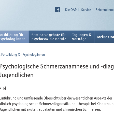
Die ÖAP
Service
Referent:inne
Fortbildung für
Seminarangebote für
Tagungen &
Meine ÖA
Psycholog:innen
psychosoziale Berufe
Vorträge
Fortbildung für Psycholog:innen
Psychologische Schmerzanamnese und -diagn
Jugendlichen
Ziel
Einführung und umfassende Übersicht über die wesentlichen Aspekte der
klinisch-psychologischen Schmerzdiagnostik und -therapie bei Kindern un
Jugendlichen mit akuten, subakuten und chronischen Schmerzen.