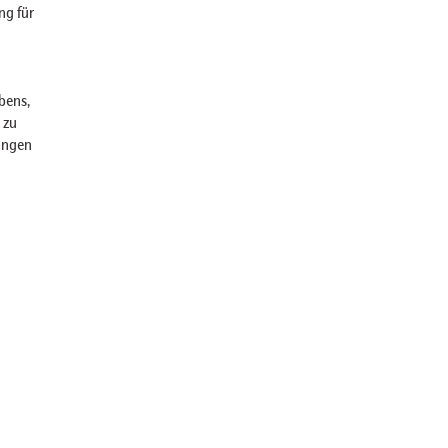
ng für
bens,
 zu
ungen