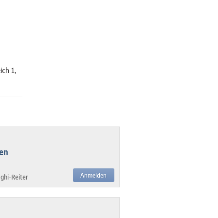
ich 1,
en
Anmelden
ghi-Reiter