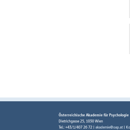
Österreichische Akademie für Psychologie
Dietrichgasse 25, 1030 Wien
Tel.: +43/1/407 26 72 |
akademie@oap.at
|
Ko