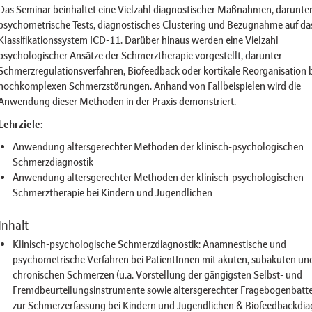
Das Seminar beinhaltet eine Vielzahl diagnostischer Maßnahmen, darunte
psychometrische Tests, diagnostisches Clustering und Bezugnahme auf da
Klassifikationssystem ICD-11. Darüber hinaus werden eine Vielzahl
psychologischer Ansätze der Schmerztherapie vorgestellt, darunter
Schmerzregulationsverfahren, Biofeedback oder kortikale Reorganisation b
hochkomplexen Schmerzstörungen. Anhand von Fallbeispielen wird die
Anwendung dieser Methoden in der Praxis demonstriert.
Lehrziele:
Anwendung altersgerechter Methoden der klinisch-psychologischen
Schmerzdiagnostik
Anwendung altersgerechter Methoden der klinisch-psychologischen
Schmerztherapie bei Kindern und Jugendlichen
Inhalt
Klinisch-psychologische Schmerzdiagnostik: Anamnestische und
psychometrische Verfahren bei PatientInnen mit akuten, subakuten un
chronischen Schmerzen (u.a. Vorstellung der gängigsten Selbst- und
Fremdbeurteilungsinstrumente sowie altersgerechter Fragebogenbatte
zur Schmerzerfassung bei Kindern und Jugendlichen & Biofeedbackdia