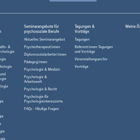
Seminarangebote für
Tagungen &
Meine Ö
n
psychosoziale Berufe
Vorträge
Aktuelles Seminarangebot
Tagungen
afts- &
Psychotherapeut:innen
Referent:innen Tagungen
ychologie
und Vorträge
Diplomsozialarbeiter:innen
ogie
Veranstaltungsarchiv
Pädagog:innen
hologie
Vorträge
Psychologie & Medizin
 und
Psychologie &
ogie
Arbeitswelt
logie
Psychologie & Recht
Psychologie für
gie
Psychologieinteressierte
FAQs - Häufige Fragen
ie
e
gie
gie