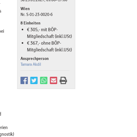
r
Wien
s
Nr. S-01-23-0020-6
8 Einheiten
€ 305,- mit BÖP-
ei
Mitgliedschaft (inkl.USt)
€ 367,- ohne BÖP-
Mitgliedschaft (inkl.USt)
Ansprechperson
Tamara Akdil
d
rien
gnostik)