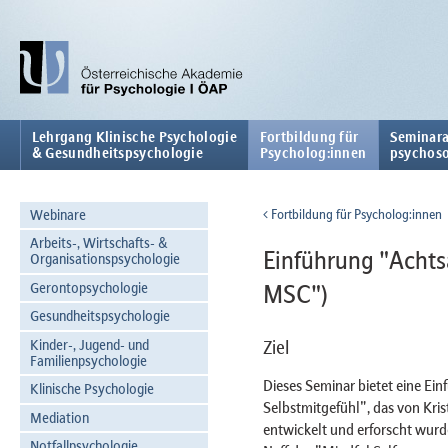
Lehrgang Klinische Psychologie
Fortbildung für
Seminara
& Gesundheitspsychologie
Psycholog:innen
psychoso
Webinare
Fortbildung für Psycholog:innen
Arbeits-, Wirtschafts- &
Einführung "Achts
Organisationspsychologie
Gerontopsychologie
MSC")
Gesundheitspsychologie
Kinder-, Jugend- und
Ziel
Familienpsychologie
Dieses Seminar bietet eine Ei
Klinische Psychologie
Selbstmitgefühl", das von Kris
Mediation
entwickelt und erforscht wur
Notfallpsychologie