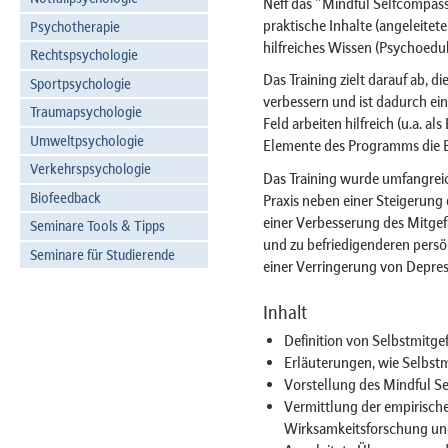
Neff das "Mindful Selfcompass
praktische Inhalte (angeleite
Psychotherapie
hilfreiches Wissen (Psychoeduk
Rechtspsychologie
Das Training zielt darauf ab, di
Sportpsychologie
verbessern und ist dadurch ein
Traumapsychologie
Feld arbeiten hilfreich (u.a. a
Umweltpsychologie
Elemente des Programms die B
Verkehrspsychologie
Das Training wurde umfangrei
Biofeedback
Praxis neben einer Steigerung
einer Verbesserung des Mitgef
Seminare Tools & Tipps
und zu befriedigenderen persö
Seminare für Studierende
einer Verringerung von Depres
Inhalt
Definition von Selbstmitg
Erläuterungen, wie Selbst
Vorstellung des Mindful S
Vermittlung der empirisch
Wirksamkeitsforschung un