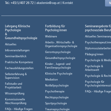
Tel.: +43/1/407 26 72 |
akademie@oap.at
|
Kontakt
N
Lehrgang Klinische
Fortbildung für
Seminarangebote f
Psychologie
Psycholog:innen
psychosoziale Beru
&
Webinare
Aktuelles Seminaran
Gesundheitspsychologie
Arbeits-, Wirtschafts- &
Psychotherapeut:inn
Aktuelles
Organisationspsychologie
Diplomsozialarbeiter
Infoveranstaltungen
Gerontopsychologie
Pädagog:innen
Seminarüberblick
Gesundheitspsychologie
Psychologie & Mediz
Praktische Kompetenz
Kinder-, Jugend- und
Psychologie &
Familienpsychologie
Fachausbildungsstellen
Arbeitswelt
Klinische Psychologie
Selbsterfahrung &
Psychologie & Rech
Supervision
Mediation
Psychologie für
Fallstudie und
Notfallpsychologie
Psychologieinteressi
Projektarbeit
Psychotherapie
FAQs - Häufige Frag
Wissensprüfung
Rechtspsychologie
Kommissionelle
Abschlussprüfung
Sportpsychologie
FAQs - Häufige Fragen
Traumapsychologie