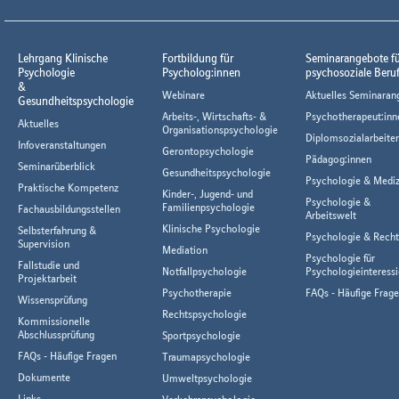
Lehrgang Klinische
Fortbildung für
Seminarangebote f
Psychologie
Psycholog:innen
psychosoziale Beru
&
Webinare
Aktuelles Seminaran
Gesundheitspsychologie
Arbeits-, Wirtschafts- &
Psychotherapeut:inn
Aktuelles
Organisationspsychologie
Diplomsozialarbeiter
Infoveranstaltungen
Gerontopsychologie
Pädagog:innen
Seminarüberblick
Gesundheitspsychologie
Psychologie & Mediz
Praktische Kompetenz
Kinder-, Jugend- und
Psychologie &
Familienpsychologie
Fachausbildungsstellen
Arbeitswelt
Klinische Psychologie
Selbsterfahrung &
Psychologie & Rech
Supervision
Mediation
Psychologie für
Fallstudie und
Notfallpsychologie
Psychologieinteressi
Projektarbeit
Psychotherapie
FAQs - Häufige Frag
Wissensprüfung
Rechtspsychologie
Kommissionelle
Abschlussprüfung
Sportpsychologie
FAQs - Häufige Fragen
Traumapsychologie
Dokumente
Umweltpsychologie
Links