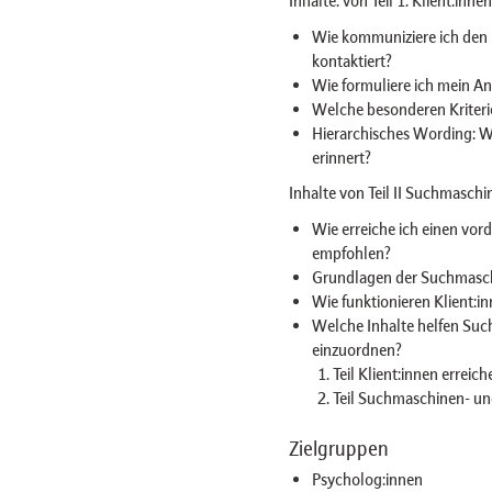
Inhalte: von Teil 1: Klient:inn
Wie kommuniziere ich den N
kontaktiert?
Wie formuliere ich mein An
Welche besonderen Kriteri
Hierarchisches Wording: W
erinnert?
Inhalte von Teil II Suchmasch
Wie erreiche ich einen vor
empfohlen?
Grundlagen der Suchmasch
Wie funktionieren Klient:i
Welche Inhalte helfen Suc
einzuordnen?
Teil Klient:innen errei
Teil Suchmaschinen- un
Zielgruppen
Psycholog:innen