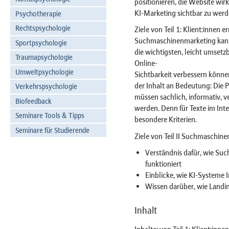
positionieren, die Website w
KI-Marketing sichtbar zu werd
Psychotherapie
Rechtspsychologie
Ziele von Teil 1: Klient:innen 
Suchmaschinenmarketing kann
Sportpsychologie
die wichtigsten, leicht umset
Traumapsychologie
Online-
Umweltpsychologie
Sichtbarkeit verbessern können
der Inhalt an Bedeutung: Die 
Verkehrspsychologie
müssen sachlich, informativ, 
Biofeedback
werden. Denn für Texte im Inte
Seminare Tools & Tipps
besondere Kriterien.
Seminare für Studierende
Ziele von Teil II Suchmaschin
Verständnis dafür, wie Su
funktioniert
Einblicke, wie KI-Systeme I
Wissen darüber, wie Landin
Inhalt