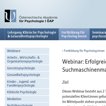
Lehrgang Klinische Psychologie
Fortbildung für
Seminara
& Gesundheitspsychologie
Psycholog:innen
psychoso
Webinare
Fortbildung für Psycholog:innen
Arbeits-, Wirtschafts- &
Webinar: Erfolgrei
Organisationspsychologie
Gerontopsychologie
Suchmaschinenma
Gesundheitspsychologie
Kinder-, Jugend- und
Ziel
Familienpsychologie
Dieses Webinar besteht aus 2 
Klinische Psychologie
potenziellen Klient:innen ge
Mediation
Im Mittelpunkt stehen praxist
Notfallpsychologie