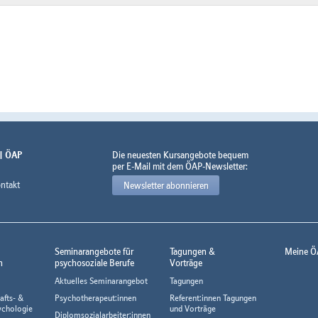
 | ÖAP
Die neuesten Kursangebote bequem
per E-Mail mit dem ÖAP-Newsletter:
ntakt
Newsletter abonnieren
Seminarangebote für
Tagungen &
Meine Ö
n
psychosoziale Berufe
Vorträge
Aktuelles Seminarangebot
Tagungen
afts- &
Psychotherapeut:innen
Referent:innen Tagungen
ychologie
und Vorträge
Diplomsozialarbeiter:innen