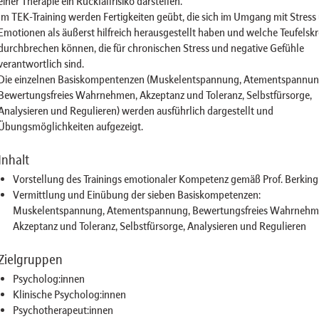
einer Therapie ein Rückfallrisiko darstellen.
Im TEK-Training werden Fertigkeiten geübt, die sich im Umgang mit Stress
Emotionen als äußerst hilfreich herausgestellt haben und welche Teufelskr
durchbrechen können, die für chronischen Stress und negative Gefühle
verantwortlich sind.
Die einzelnen Basiskompentenzen (Muskelentspannung, Atementspannun
Bewertungsfreies Wahrnehmen, Akzeptanz und Toleranz, Selbstfürsorge,
Analysieren und Regulieren) werden ausführlich dargestellt und
Übungsmöglichkeiten aufgezeigt.
Inhalt
Vorstellung des Trainings emotionaler Kompetenz gemäß Prof. Berking
Vermittlung und Einübung der sieben Basiskompetenzen:
Muskelentspannung, Atementspannung, Bewertungsfreies Wahrnehm
Akzeptanz und Toleranz, Selbstfürsorge, Analysieren und Regulieren
Zielgruppen
Psycholog:innen
Klinische Psycholog:innen
Psychotherapeut:innen