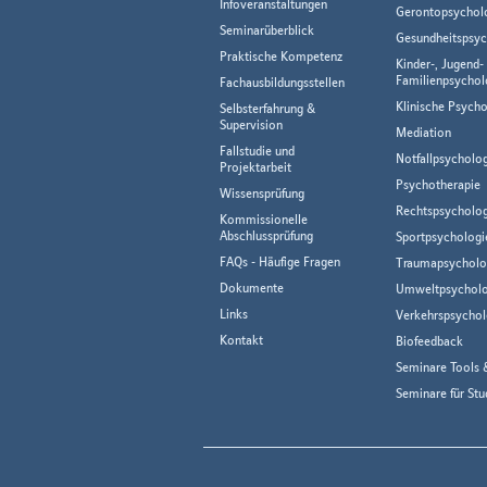
Infoveranstaltungen
Gerontopsychol
Seminarüberblick
Gesundheitspsyc
Praktische Kompetenz
Kinder-, Jugend-
Familienpsychol
Fachausbildungsstellen
Klinische Psycho
Selbsterfahrung &
Supervision
Mediation
Fallstudie und
Notfallpsycholo
Projektarbeit
Psychotherapie
Wissensprüfung
Rechtspsycholog
Kommissionelle
Abschlussprüfung
Sportpsychologi
FAQs - Häufige Fragen
Traumapsycholo
Dokumente
Umweltpsycholo
Links
Verkehrspsychol
Kontakt
Biofeedback
Seminare Tools 
Seminare für Stu