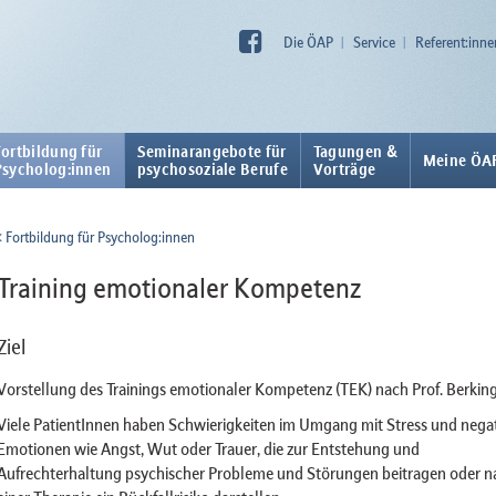
Die ÖAP
Service
Referent:inne
Fortbildung für
Seminarangebote für
Tagungen &
Meine ÖA
Psycholog:innen
psychosoziale Berufe
Vorträge
Fortbildung für Psycholog:innen
Training emotionaler Kompetenz
Ziel
Vorstellung des Trainings emotionaler Kompetenz (TEK) nach Prof. Berking
Viele PatientInnen haben Schwierigkeiten im Umgang mit Stress und nega
Emotionen wie Angst, Wut oder Trauer, die zur Entstehung und
Aufrechterhaltung psychischer Probleme und Störungen beitragen oder n