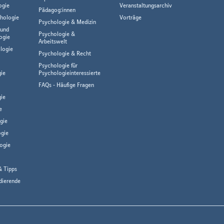
ogie
Veranstaltungsarchiv
Pädagog:innen
hologie
Vorträge
Psychologie & Medizin
 und
Psychologie &
ogie
Arbeitswelt
logie
Psychologie & Recht
Psychologie für
gie
Psychologieinteressierte
FAQs - Häufige Fragen
ie
e
gie
gie
ogie
& Tipps
dierende