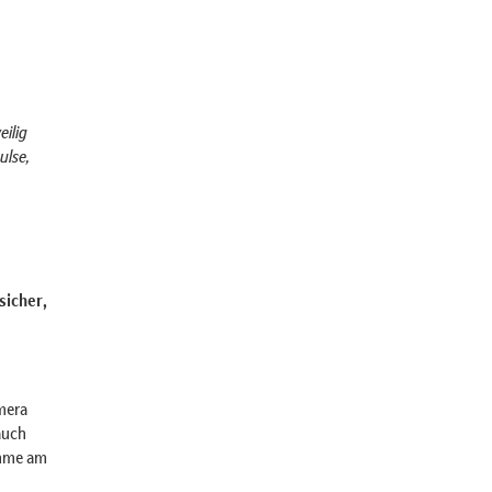
ilig
ulse,
 sicher,
mera
auch
ahme am