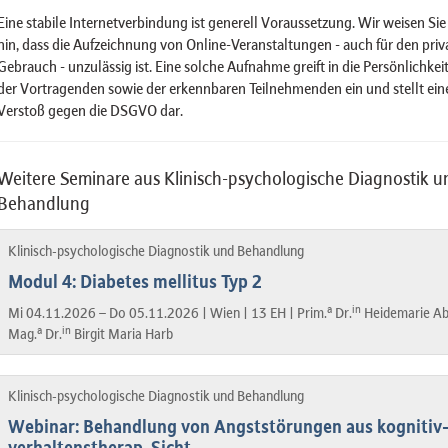
Eine stabile Internetverbindung ist generell Voraussetzung. Wir weisen Sie
hin, dass die Aufzeichnung von Online-Veranstaltungen - auch für den priv
Gebrauch - unzulässig ist. Eine solche Aufnahme greift in die Persönlichkei
der Vortragenden sowie der erkennbaren Teilnehmenden ein und stellt ein
Verstoß gegen die DSGVO dar.
Weitere Seminare aus Klinisch-psychologische Diagnostik u
Behandlung
Klinisch-psychologische Diagnostik und Behandlung
Modul 4: Diabetes mellitus Typ 2
a
in
Mi 04.11.2026 – Do 05.11.2026 |
Wien |
13 EH |
Prim.
Dr.
Heidemarie Ab
a
in
Mag.
Dr.
Birgit Maria Harb
Klinisch-psychologische Diagnostik und Behandlung
Webinar: Behandlung von Angststörungen aus kognitiv
verhaltenstherap. Sicht