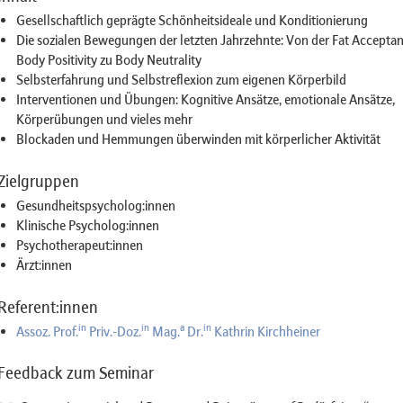
Gesellschaftlich geprägte Schönheitsideale und Konditionierung
Die sozialen Bewegungen der letzten Jahrzehnte: Von der Fat Acceptan
Body Positivity zu Body Neutrality
Selbsterfahrung und Selbstreflexion zum eigenen Körperbild
Interventionen und Übungen: Kognitive Ansätze, emotionale Ansätze,
Körperübungen und vieles mehr
Blockaden und Hemmungen überwinden mit körperlicher Aktivität
Zielgruppen
Gesundheitspsycholog:innen
Klinische Psycholog:innen
Psychotherapeut:innen
Ärzt:innen
Referent:innen
in
in
a
in
Assoz. Prof.
Priv.-Doz.
Mag.
Dr.
Kathrin Kirchheiner
Feedback zum Seminar