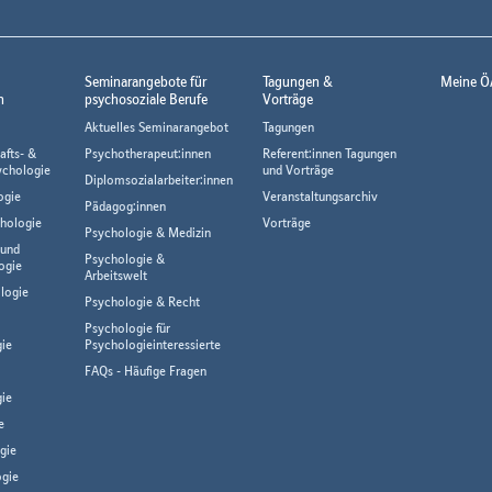
Seminarangebote für
Tagungen &
Meine Ö
n
psychosoziale Berufe
Vorträge
Aktuelles Seminarangebot
Tagungen
afts- &
Psychotherapeut:innen
Referent:innen Tagungen
ychologie
und Vorträge
Diplomsozialarbeiter:innen
ogie
Veranstaltungsarchiv
Pädagog:innen
hologie
Vorträge
Psychologie & Medizin
 und
Psychologie &
ogie
Arbeitswelt
logie
Psychologie & Recht
Psychologie für
gie
Psychologieinteressierte
FAQs - Häufige Fragen
ie
e
gie
gie