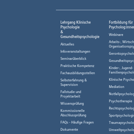
Lehrgang Klinische
Fortbildung für
Psychologie
Psycholog:inne
&
Webinare
Gesundheitspsychologie
Arbeits-, Wirtsch
Aktuelles
Organisationsps
Infoveranstaltungen
Gerontopsychol
Seminarüberblick
Gesundheitspsyc
Praktische Kompetenz
Kinder-, Jugend-
Familienpsychol
Fachausbildungsstellen
Klinische Psycho
Selbsterfahrung &
Supervision
Mediation
Fallstudie und
Notfallpsycholo
Projektarbeit
Psychotherapie
Wissensprüfung
Rechtspsycholog
Kommissionelle
Abschlussprüfung
Sportpsychologi
FAQs - Häufige Fragen
Traumapsycholo
Dokumente
Umweltpsycholo