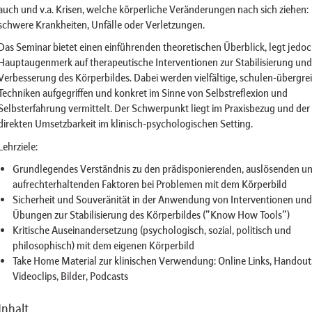
auch und v.a. Krisen, welche körperliche Veränderungen nach sich ziehen:
schwere Krankheiten, Unfälle oder Verletzungen.
Das Seminar bietet einen einführenden theoretischen Überblick, legt jedoc
Hauptaugenmerk auf therapeutische Interventionen zur Stabilisierung und
Verbesserung des Körperbildes. Dabei werden vielfältige, schulen-übergre
Techniken aufgegriffen und konkret im Sinne von Selbstreflexion und
Selbsterfahrung vermittelt. Der Schwerpunkt liegt im Praxisbezug und der
direkten Umsetzbarkeit im klinisch-psychologischen Setting.
Lehrziele:
Grundlegendes Verständnis zu den prädisponierenden, auslösenden u
aufrechterhaltenden Faktoren bei Problemen mit dem Körperbild
Sicherheit und Souveränität in der Anwendung von Interventionen und
Übungen zur Stabilisierung des Körperbildes ("Know How Tools")
Kritische Auseinandersetzung (psychologisch, sozial, politisch und
philosophisch) mit dem eigenen Körperbild
Take Home Material zur klinischen Verwendung: Online Links, Handout
Videoclips, Bilder, Podcasts
Inhalt