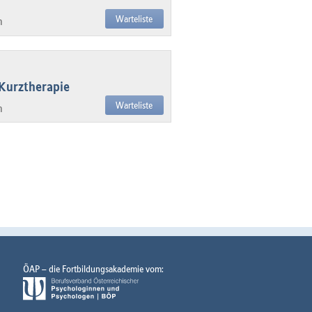
Warteliste
h
 Kurztherapie
Warteliste
h
ÖAP – die Fortbildungsakademie vom: