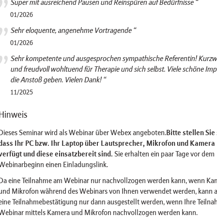
Super mit ausreichend Pausen und Reinspüren auf Bedürfnisse “
01/2026
Sehr eloquente, angenehme Vortragende “
01/2026
Sehr kompetente und ausgesprochen sympathische Referentin! Kurzwe
und freudvoll wohltuend für Therapie und sich selbst. Viele schöne Imp
die Anstoß geben. Vielen Dank! “
11/2025
Hinweis
Dieses Seminar wird als Webinar über Webex angeboten.
Bitte stellen Sie
dass Ihr PC bzw. Ihr Laptop über Lautsprecher, Mikrofon und Kamera
verfügt und diese einsatzbereit sind.
Sie erhalten ein paar Tage vor dem
Webinarbeginn einen Einladungslink.
Da eine Teilnahme am Webinar nur nachvollzogen werden kann, wenn Ka
und Mikrofon während des Webinars von Ihnen verwendet werden, kann 
eine Teilnahmebestätigung nur dann ausgestellt werden, wenn Ihre Teiln
Webinar mittels Kamera und Mikrofon nachvollzogen werden kann.