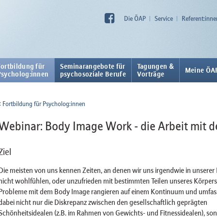
Die ÖAP
Service
Referent:inne
Fortbildung für
Seminarangebote für
Tagungen &
Meine ÖA
Psycholog:innen
psychosoziale Berufe
Vorträge
Fortbildung für Psycholog:innen
Webinar: Body Image Work - die Arbeit mit 
Ziel
Die meisten von uns kennen Zeiten, an denen wir uns irgendwie in unserer
nicht wohlfühlen, oder unzufrieden mit bestimmten Teilen unseres Körpers 
Probleme mit dem Body Image rangieren auf einem Kontinuum und umfas
dabei nicht nur die Diskrepanz zwischen den gesellschaftlich geprägten
Schönheitsidealen (z.B. im Rahmen von Gewichts- und Fitnessidealen), so