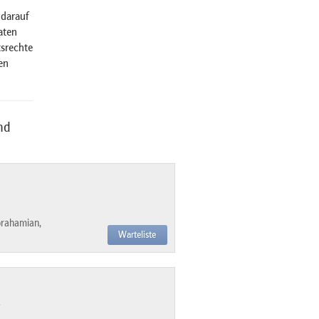
 darauf
aten
tsrechte
en
nd
rahamian,
Warteliste
-