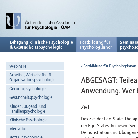
Lehrgang Klinische Psychologie
Fortbildung für
Seminara
& Gesundheitspsychologie
Psycholog:innen
psychoso
Webinare
Fortbildung für Psycholog:innen
Arbeits-, Wirtschafts- &
ABGESAGT: Teilear
Organisationspsychologie
Gerontopsychologie
Anwendung. Wer bi
Gesundheitspsychologie
Kinder-, Jugend- und
Ziel
Familienpsychologie
Das Ziel der Ego-State-Therapi
Klinische Psychologie
der Ego-States. In diesem Semi
Mediation
Demonstration und Übungen - 
Notfallpsychologie