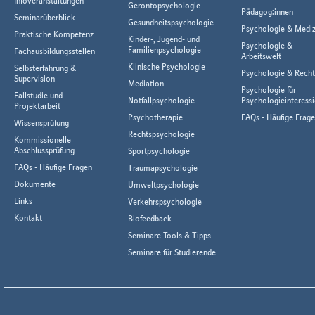
Infoveranstaltungen
Gerontopsychologie
Pädagog:innen
Seminarüberblick
Gesundheitspsychologie
Psychologie & Mediz
Praktische Kompetenz
Kinder-, Jugend- und
Psychologie &
Familienpsychologie
Fachausbildungsstellen
Arbeitswelt
Klinische Psychologie
Selbsterfahrung &
Psychologie & Rech
Supervision
Mediation
Psychologie für
Fallstudie und
Notfallpsychologie
Psychologieinteressi
Projektarbeit
Psychotherapie
FAQs - Häufige Frag
Wissensprüfung
Rechtspsychologie
Kommissionelle
Abschlussprüfung
Sportpsychologie
FAQs - Häufige Fragen
Traumapsychologie
Dokumente
Umweltpsychologie
Links
Verkehrspsychologie
Kontakt
Biofeedback
Seminare Tools & Tipps
Seminare für Studierende