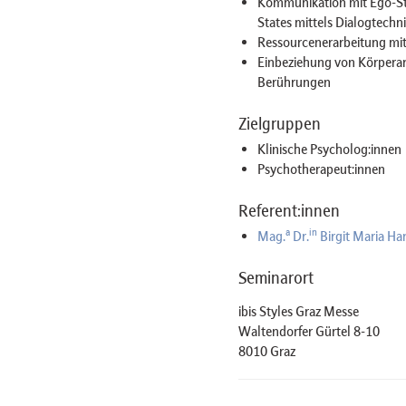
Kommunikation mit Ego-Sta
States mittels Dialogtechn
Ressourcenerarbeitung mit 
Einbeziehung von Körperar
Berührungen
Zielgruppen
Klinische Psycholog:innen
Psychotherapeut:innen
Referent:innen
a
in
Mag.
Dr.
Birgit Maria Ha
Seminarort
ibis Styles Graz Messe
Waltendorfer Gürtel 8-10
8010 Graz