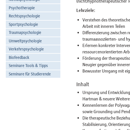
(nicht)hypnotherapeutischer Tec
Psychotherapie
Lehrziele:
Rechtspsychologie
Verstehen des theoretische
Sportpsychologie
Arbeit mit inneren Teilen
Differenzierung zwischen r
Traumapsychologie
traumaassoziierten- und h
Umweltpsychologie
Erlernen konkreter Interve
Verkehrspsychologie
ressourcenorientierten Arb
Biofeedback
Förderung der therapeutis
Neugier gegenüber inneren
Seminare Tools & Tipps
Bewusster Umgang mit eige
Seminare für Studierende
Inhalt
Ursprung und Entwicklung 
Hartman & neuere Weitere
Kennenlernen der Polyvagal
sowie Grounding und Pend
Die therapeutische Beziehun
Stabilisierung, Orientierun