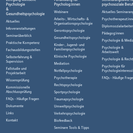
Psychologie
Psycholog:innen
psychosoziale Beru
&
Webinare
Aktuelles Seminaran
Gesundheitspsychologie
Arbeits-, Wirtschafts- &
Psychotherapeut:inn
Aktuelles
Organisationspsychologie
Diplomsozialarbeiter
Infoveranstaltungen
Gerontopsychologie
Pädagog:innen
Seminarüberblick
Gesundheitspsychologie
Psychologie & Mediz
Praktische Kompetenz
Kinder-, Jugend- und
Psychologie &
Familienpsychologie
Fachausbildungsstellen
Arbeitswelt
Klinische Psychologie
Selbsterfahrung &
Psychologie & Rech
Supervision
Mediation
Psychologie für
Fallstudie und
Notfallpsychologie
Psychologieinteressi
Projektarbeit
Psychotherapie
FAQs - Häufige Frag
Wissensprüfung
Rechtspsychologie
Kommissionelle
Abschlussprüfung
Sportpsychologie
FAQs - Häufige Fragen
Traumapsychologie
Dokumente
Umweltpsychologie
Links
Verkehrspsychologie
Kontakt
Biofeedback
Seminare Tools & Tipps