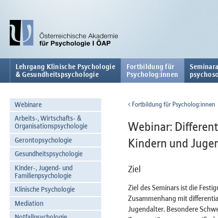
Lehrgang Klinische Psychologie
Fortbildung für
Seminara
& Gesundheitspsychologie
Psycholog:innen
psychoso
Webinare
Fortbildung für Psycholog:innen
Arbeits-, Wirtschafts- &
Webinar: Different
Organisationspsychologie
Gerontopsychologie
Kindern und Juge
Gesundheitspsychologie
Kinder-, Jugend- und
Ziel
Familienpsychologie
Ziel des Seminars ist die Fest
Klinische Psychologie
Zusammenhang mit differentia
Mediation
Jugendalter. Besondere Schwe
Notfallpsychologie