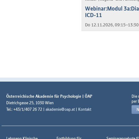
Webinar:Modul 3a:Dia
ICD-11
Do 12.11.2026, 09:15–13:30
Österreichische Akademie für Psychologie | ÖAP
Die
per 
Dietrichgasse 25, 1030 Wien
Tel.: +43/1/407 26 72 |
akademie@oap.at
|
Kontakt
N
Lehrgang Klinische
Fortbildung für
Seminarangebote f