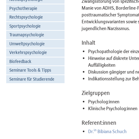
Zwangsstörung von spezifische
Manie von ADHS, Borderline-P
Psychotherapie
posttraumatischer Symptomati
Rechtspsychologie
Entwicklungsvarianten sowie 
Sportpsychologie
jugendlichen Narzissmus.
Traumapsychologie
Inhalt
Umweltpsychologie
Psychopathologie der einz
Verkehrspsychologie
Hinweise auf diskrete Unte
Biofeedback
Auffälligkeiten
Seminare Tools & Tipps
Diskussion gängiger und n
Indikationsstellung zur B
Seminare für Studierende
Zielgruppen
Psycholog:innen
Klinische Psycholog:innen
Referent:innen
in
Dr.
Bibiana Schuch