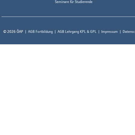
Seminare für Studierende
© 2026 ÖAP
AGB Fortbildung
AGB Lehrgang KPL & GPL
Impressum
Datensc