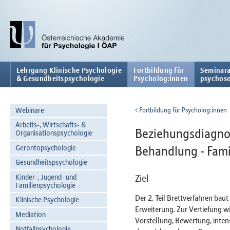
Lehrgang Klinische Psychologie
Fortbildung für
Seminara
& Gesundheitspsychologie
Psycholog:innen
psychoso
Webinare
Fortbildung für Psycholog:innen
Arbeits-, Wirtschafts- &
Beziehungsdiagnost
Organisationspsychologie
Gerontopsychologie
Behandlung - Famil
Gesundheitspsychologie
Kinder-, Jugend- und
Ziel
Familienpsychologie
Der 2. Teil Brettverfahren baut 
Klinische Psychologie
Erweiterung. Zur Vertiefung w
Mediation
Vorstellung, Bewertung, inten
Notfallpsychologie