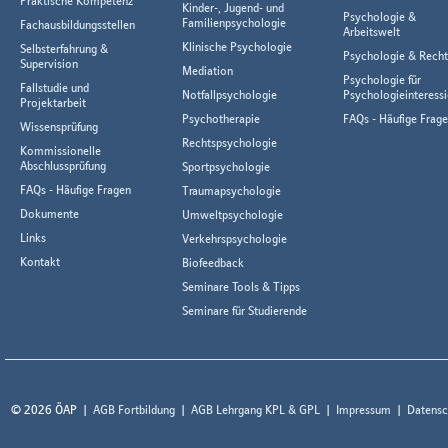
Praktische Kompetenz
Kinder-, Jugend- und
Psychologie &
Familienpsychologie
Fachausbildungsstellen
Arbeitswelt
Klinische Psychologie
Selbsterfahrung &
Psychologie & Rech
Supervision
Mediation
Psychologie für
Fallstudie und
Notfallpsychologie
Psychologieinteressi
Projektarbeit
Psychotherapie
FAQs - Häufige Frag
Wissensprüfung
Rechtspsychologie
Kommissionelle
Abschlussprüfung
Sportpsychologie
FAQs - Häufige Fragen
Traumapsychologie
Dokumente
Umweltpsychologie
Links
Verkehrspsychologie
Kontakt
Biofeedback
Seminare Tools & Tipps
Seminare für Studierende
© 2026 ÖAP
AGB Fortbildung
AGB Lehrgang KPL & GPL
Impressum
Datensc