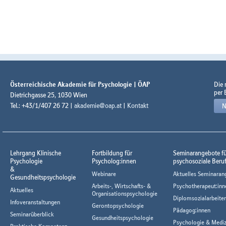
Österreichische Akademie für Psychologie | ÖAP
Die
per 
Dietrichgasse 25, 1030 Wien
Tel.: +43/1/407 26 72 |
akademie@oap.at
|
Kontakt
N
Lehrgang Klinische
Fortbildung für
Seminarangebote f
Psychologie
Psycholog:innen
psychosoziale Beru
&
Webinare
Aktuelles Seminaran
Gesundheitspsychologie
Arbeits-, Wirtschafts- &
Psychotherapeut:inn
Aktuelles
Organisationspsychologie
Diplomsozialarbeiter
Infoveranstaltungen
Gerontopsychologie
Pädagog:innen
Seminarüberblick
Gesundheitspsychologie
Psychologie & Mediz