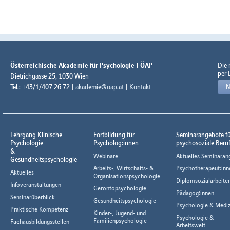
Österreichische Akademie für Psychologie | ÖAP
Die
per 
Dietrichgasse 25, 1030 Wien
Tel.: +43/1/407 26 72 |
akademie@oap.at
|
Kontakt
N
Lehrgang Klinische
Fortbildung für
Seminarangebote f
Psychologie
Psycholog:innen
psychosoziale Beru
&
Webinare
Aktuelles Seminaran
Gesundheitspsychologie
Arbeits-, Wirtschafts- &
Psychotherapeut:inn
Aktuelles
Organisationspsychologie
Diplomsozialarbeiter
Infoveranstaltungen
Gerontopsychologie
Pädagog:innen
Seminarüberblick
Gesundheitspsychologie
Psychologie & Mediz
Praktische Kompetenz
Kinder-, Jugend- und
Psychologie &
Familienpsychologie
Fachausbildungsstellen
Arbeitswelt