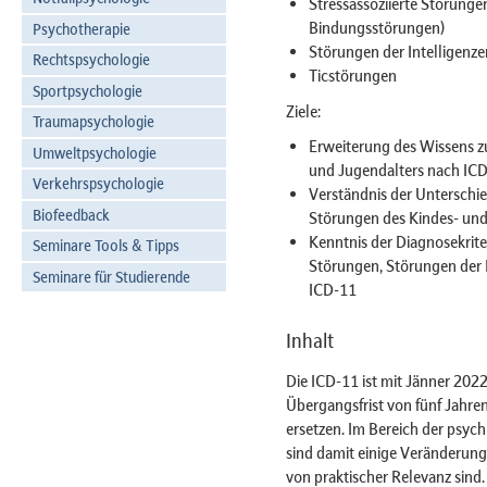
Stressassoziierte Störung
Bindungsstörungen)
Psychotherapie
Störungen der Intelligenz
Rechtspsychologie
Ticstörungen
Sportpsychologie
Ziele:
Traumapsychologie
Erweiterung des Wissens z
Umweltpsychologie
und Jugendalters nach IC
Verkehrspsychologie
Verständnis der Unterschi
Biofeedback
Störungen des Kindes- und
Kenntnis der Diagnosekriter
Seminare Tools & Tipps
Störungen, Störungen der 
Seminare für Studierende
ICD-11
Inhalt
Die ICD-11 ist mit Jänner 2022
Übergangsfrist von fünf Jahre
ersetzen. Im Bereich der psyc
sind damit einige Veränderung
von praktischer Relevanz sin