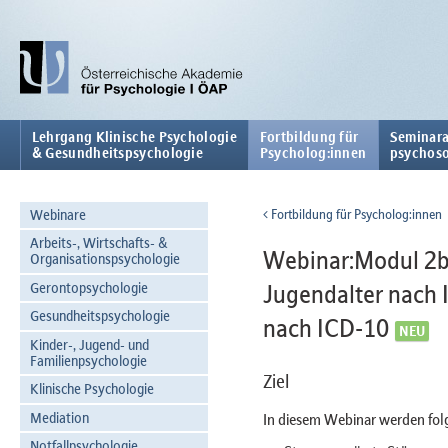
Lehrgang Klinische Psychologie
Fortbildung für
Seminara
& Gesundheitspsychologie
Psycholog:innen
psychoso
Webinare
Fortbildung für Psycholog:innen
Arbeits-, Wirtschafts- &
Webinar:Modul 2b 
Organisationspsychologie
Gerontopsychologie
Jugendalter nach 
Gesundheitspsychologie
nach ICD-10
Kinder-, Jugend- und
Familienpsychologie
Ziel
Klinische Psychologie
Mediation
In diesem Webinar werden fol
Notfallpsychologie