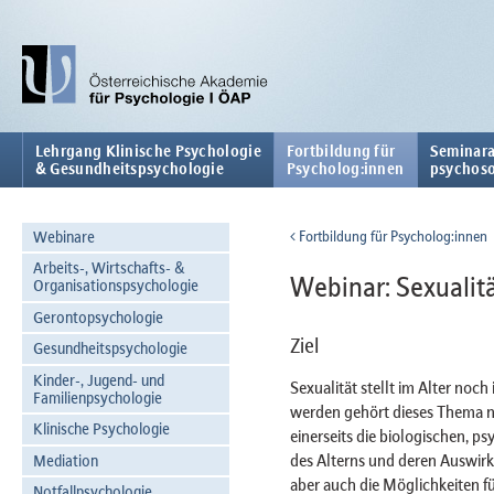
Lehrgang Klinische Psychologie
Fortbildung für
Seminara
& Gesundheitspsychologie
Psycholog:innen
psychoso
Webinare
Fortbildung für Psycholog:innen
Arbeits-, Wirtschafts- &
Webinar: Sexualität
Organisationspsychologie
Gerontopsychologie
Ziel
Gesundheitspsychologie
Kinder-, Jugend- und
Sexualität stellt im Alter noc
Familienpsychologie
werden gehört dieses Thema n
Klinische Psychologie
einerseits die biologischen, p
des Alterns und deren Auswirku
Mediation
aber auch die Möglichkeiten für
Notfallpsychologie