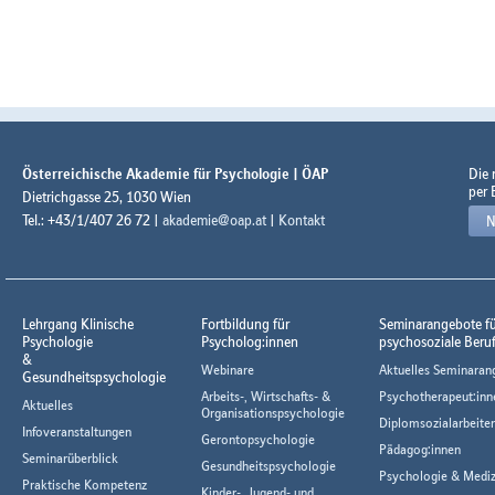
Österreichische Akademie für Psychologie | ÖAP
Die
per 
Dietrichgasse 25, 1030 Wien
Tel.: +43/1/407 26 72 |
akademie@oap.at
|
Kontakt
N
Lehrgang Klinische
Fortbildung für
Seminarangebote f
Psychologie
Psycholog:innen
psychosoziale Beru
&
Webinare
Aktuelles Seminaran
Gesundheitspsychologie
Arbeits-, Wirtschafts- &
Psychotherapeut:inn
Aktuelles
Organisationspsychologie
Diplomsozialarbeiter
Infoveranstaltungen
Gerontopsychologie
Pädagog:innen
Seminarüberblick
Gesundheitspsychologie
Psychologie & Mediz
Praktische Kompetenz
Kinder-, Jugend- und