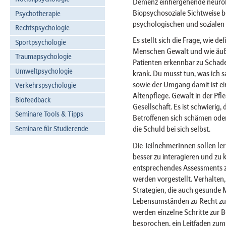
Demenz einhergehende neurolog
Biopsychosoziale Sichtweise b
Psychotherapie
psychologischen und sozialen
Rechtspsychologie
Es stellt sich die Frage, wie d
Sportpsychologie
Menschen Gewalt und wie äußer
Traumapsychologie
Patienten erkennbar zu Schad
Umweltpsychologie
krank. Du musst tun, was ich 
sowie der Umgang damit ist ei
Verkehrspsychologie
Altenpflege. Gewalt in der Pfl
Biofeedback
Gesellschaft. Es ist schwierig,
Seminare Tools & Tipps
Betroffenen sich schämen ode
Seminare für Studierende
die Schuld bei sich selbst.
Die TeilnehmerInnen sollen le
besser zu interagieren und zu
entsprechendes Assessments z
werden vorgestellt. Verhalten,
Strategien, die auch gesunde
Lebensumständen zu Recht zu 
werden einzelne Schritte zur
besprochen, ein Leitfaden zu