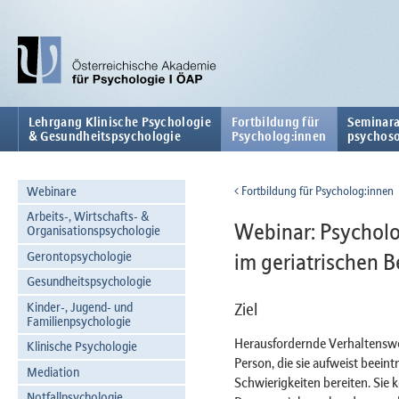
Lehrgang Klinische Psychologie
Fortbildung für
Seminara
& Gesundheitspsychologie
Psycholog:innen
psychoso
Webinare
Fortbildung für Psycholog:innen
Arbeits-, Wirtschafts- &
Webinar: Psycholo
Organisationspsychologie
Gerontopsychologie
im geriatrischen B
Gesundheitspsychologie
Kinder-, Jugend- und
Ziel
Familienpsychologie
Herausfordernde Verhaltenswe
Klinische Psychologie
Person, die sie aufweist beein
Mediation
Schwierigkeiten bereiten. Sie
Notfallpsychologie