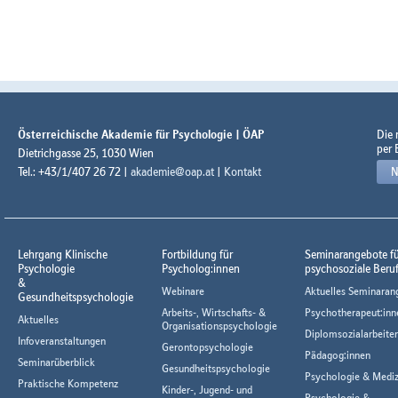
Österreichische Akademie für Psychologie | ÖAP
Die
per 
Dietrichgasse 25, 1030 Wien
Tel.: +43/1/407 26 72 |
akademie@oap.at
|
Kontakt
N
Lehrgang Klinische
Fortbildung für
Seminarangebote f
Psychologie
Psycholog:innen
psychosoziale Beru
&
Webinare
Aktuelles Seminaran
Gesundheitspsychologie
Arbeits-, Wirtschafts- &
Psychotherapeut:inn
Aktuelles
Organisationspsychologie
Diplomsozialarbeiter
Infoveranstaltungen
Gerontopsychologie
Pädagog:innen
Seminarüberblick
Gesundheitspsychologie
Psychologie & Mediz
Praktische Kompetenz
Kinder-, Jugend- und
Psychologie &