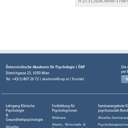
Fr 27.11.2026, 09:00–17:00 
Österreichische Akademie für Psychologie | ÖAP
Die
per 
Dietrichgasse 25, 1030 Wien
Tel.: +43/1/407 26 72 |
akademie@oap.at
|
Kontakt
N
Lehrgang Klinische
Fortbildung für
Seminarangebote f
Psychologie
Psycholog:innen
psychosoziale Beru
&
Webinare
Aktuelles Seminaran
Gesundheitspsychologie
Arbeits-, Wirtschafts- &
Psychotherapeut:inn
Aktuelles