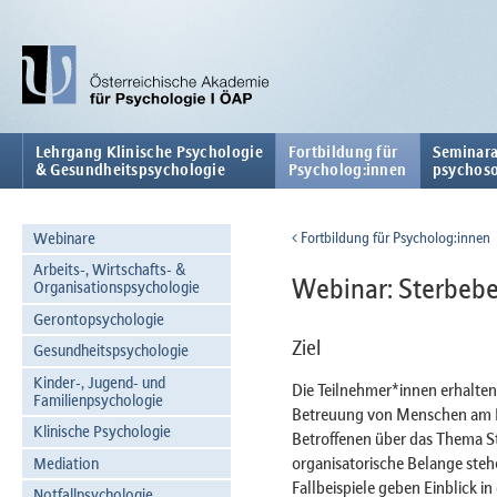
Lehrgang Klinische Psychologie
Fortbildung für
Seminara
& Gesundheitspsychologie
Psycholog:innen
psychoso
Webinare
Fortbildung für Psycholog:innen
Arbeits-, Wirtschafts- &
Webinar: Sterbebe
Organisationspsychologie
Gerontopsychologie
Ziel
Gesundheitspsychologie
Kinder-, Jugend- und
Die Teilnehmer*innen erhalten
Familienpsychologie
Betreuung von Menschen am L
Klinische Psychologie
Betroffenen über das Thema S
organisatorische Belange steh
Mediation
Fallbeispiele geben Einblick i
Notfallpsychologie