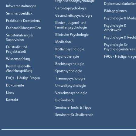
Organisationspsychologie
Diplomsozialarbeiter
Infoveranstaltungen
Gerontopsychologie
Pädagog:innen
Seminarüberblick
Gesundheitspsychologie
Psychologie & Mediz
Praktische Kompetenz
Kinder-, Jugend- und
Psychologie &
Familienpsychologie
Fachausbildungsstellen
Arbeitswelt
Klinische Psychologie
Selbsterfahrung &
Psychologie & Rech
Supervision
Mediation
Psychologie für
Fallstudie und
Notfallpsychologie
Psychologieinteressi
Projektarbeit
Psychotherapie
FAQs - Häufige Frag
Wissensprüfung
Rechtspsychologie
Kommissionelle
Abschlussprüfung
Sportpsychologie
FAQs - Häufige Fragen
Traumapsychologie
Dokumente
Umweltpsychologie
Links
Verkehrspsychologie
Kontakt
Biofeedback
Seminare Tools & Tipps
Seminare für Studierende