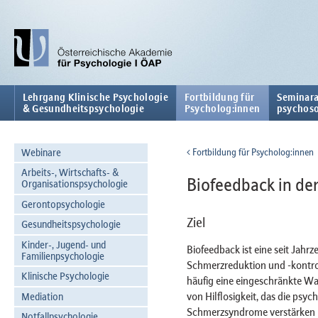
Lehrgang Klinische Psychologie
Fortbildung für
Seminara
& Gesundheitspsychologie
Psycholog:innen
psychoso
Webinare
Fortbildung für Psycholog:innen
Arbeits-, Wirtschafts- &
Biofeedback in d
Organisationspsychologie
Gerontopsychologie
Ziel
Gesundheitspsychologie
Kinder-, Jugend- und
Biofeedback ist eine seit Jahr
Familienpsychologie
Schmerzreduktion und -kontro
Klinische Psychologie
häufig eine eingeschränkte W
von Hilflosigkeit, das die psy
Mediation
Schmerzsyndrome verstärken 
Notfallpsychologie