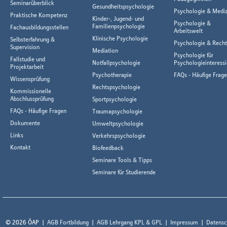
Seminarüberblick
Gesundheitspsychologie
Psychologie & Mediz
Praktische Kompetenz
Kinder-, Jugend- und
Psychologie &
Familienpsychologie
Fachausbildungsstellen
Arbeitswelt
Klinische Psychologie
Selbsterfahrung &
Psychologie & Rech
Supervision
Mediation
Psychologie für
Fallstudie und
Notfallpsychologie
Psychologieinteressi
Projektarbeit
Psychotherapie
FAQs - Häufige Frag
Wissensprüfung
Rechtspsychologie
Kommissionelle
Abschlussprüfung
Sportpsychologie
FAQs - Häufige Fragen
Traumapsychologie
Dokumente
Umweltpsychologie
Links
Verkehrspsychologie
Kontakt
Biofeedback
Seminare Tools & Tipps
Seminare für Studierende
© 2026 ÖAP
AGB Fortbildung
AGB Lehrgang KPL & GPL
Impressum
Datensc