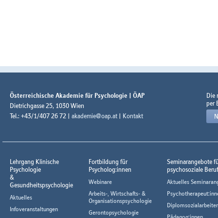
Österreichische Akademie für Psychologie | ÖAP
Die
per 
Dietrichgasse 25, 1030 Wien
Tel.: +43/1/407 26 72 |
akademie@oap.at
|
Kontakt
N
Lehrgang Klinische
Fortbildung für
Seminarangebote f
Psychologie
Psycholog:innen
psychosoziale Beru
&
Webinare
Aktuelles Seminaran
Gesundheitspsychologie
Arbeits-, Wirtschafts- &
Psychotherapeut:inn
Aktuelles
Organisationspsychologie
Diplomsozialarbeiter
Infoveranstaltungen
Gerontopsychologie
Pädagog:innen