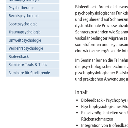
Biofeedback fördert die bewu
Psychotherapie
psychophysiologischer Funktio
Rechtspsychologie
und regulierend auf Schmerzin
Sportpsychologie
dysfunktionale Prozesse abzu
Schmerzzuständen wie Spannu
Traumapsychologie
vaskulär bedingter Migräne zei
Umweltpsychologie
somatoformen und psychosoma
Verkehrspsychologie
eine wirksame ergänzende Inte
Biofeedback
Im Seminar lernen die Teilneh
Seminare Tools & Tipps
der psy-chologischen Schmer
psychophysiologischer Basisko
Seminare für Studierende
und praktischen Anwendungsmö
Inhalt
Biofeedback - Psychophys
Psychophysiologisches Mod
Einsatzmöglichkeiten von B
Rückenschmerzen
Integration von Biofeedba