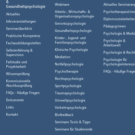
&
Webinare
Aktuelles Seminaran
Gesundheitspsychologie
Arbeits-, Wirtschafts- &
Psychotherapeut:inn
Aktuelles
Organisationspsychologie
Diplomsozialarbeiter
Infoveranstaltungen
Gerontopsychologie
Pädagog:innen
Seminarüberblick
Gesundheitspsychologie
Psychologie & Mediz
Praktische Kompetenz
Kinder-, Jugend- und
Psychologie &
Familienpsychologie
Fachausbildungsstellen
Arbeitswelt
Klinische Psychologie
Selbsterfahrung &
Psychologie & Rech
Supervision
Mediation
Psychologie für
Fallstudie und
Notfallpsychologie
Psychologieinteressi
Projektarbeit
Psychotherapie
FAQs - Häufige Frag
Wissensprüfung
Rechtspsychologie
Kommissionelle
Abschlussprüfung
Sportpsychologie
FAQs - Häufige Fragen
Traumapsychologie
Dokumente
Umweltpsychologie
Links
Verkehrspsychologie
Kontakt
Biofeedback
Seminare Tools & Tipps
Seminare für Studierende