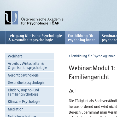
Lehrgang Klinische Psychologie
Fortbildung für
Seminara
& Gesundheitspsychologie
Psycholog:innen
psychoso
Webinare
Fortbildung für Psycholog:innen
Arbeits-, Wirtschafts- &
Webinar:Modul 1: 
Organisationspsychologie
Gerontopsychologie
Familiengericht
Gesundheitspsychologie
Kinder-, Jugend- und
Ziel
Familienpsychologie
Die Tätigkeit als Sachverständi
Klinische Psychologie
herausfordernd und wird nicht 
Mediation
Bereich übernimmt man Verant
Notfallpsychologie