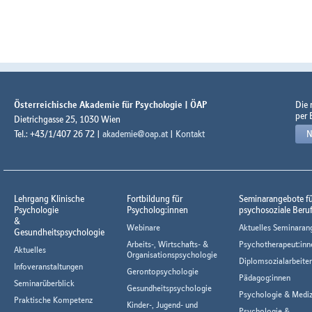
Österreichische Akademie für Psychologie | ÖAP
Die
per 
Dietrichgasse 25, 1030 Wien
Tel.: +43/1/407 26 72 |
akademie@oap.at
|
Kontakt
N
Lehrgang Klinische
Fortbildung für
Seminarangebote f
Psychologie
Psycholog:innen
psychosoziale Beru
&
Webinare
Aktuelles Seminaran
Gesundheitspsychologie
Arbeits-, Wirtschafts- &
Psychotherapeut:inn
Aktuelles
Organisationspsychologie
Diplomsozialarbeiter
Infoveranstaltungen
Gerontopsychologie
Pädagog:innen
Seminarüberblick
Gesundheitspsychologie
Psychologie & Mediz
Praktische Kompetenz
Kinder-, Jugend- und
Psychologie &