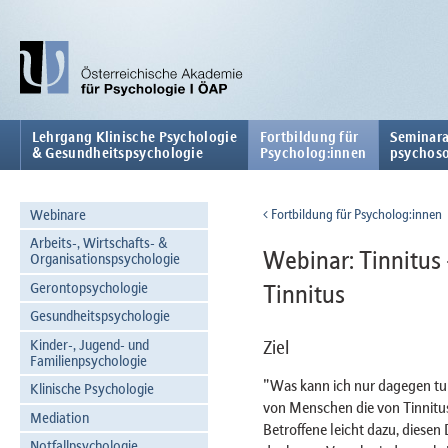
Lehrgang Klinische Psychologie
Fortbildung für
Seminara
& Gesundheitspsychologie
Psycholog:innen
psychoso
Webinare
Fortbildung für Psycholog:innen
Arbeits-, Wirtschafts- &
Webinar: Tinnitus 
Organisationspsychologie
Gerontopsychologie
Tinnitus
Gesundheitspsychologie
Kinder-, Jugend- und
Ziel
Familienpsychologie
"Was kann ich nur dagegen tun
Klinische Psychologie
von Menschen die von Tinnitus 
Mediation
Betroffene leicht dazu, diesen
Notfallpsychologie