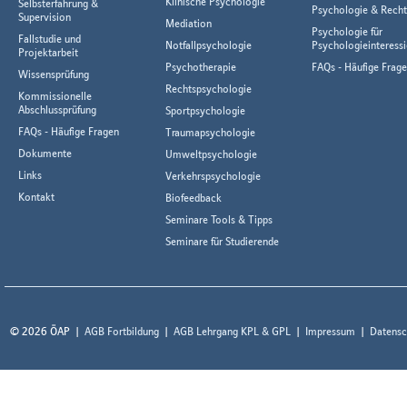
Klinische Psychologie
Selbsterfahrung &
Psychologie & Rech
Supervision
Mediation
Psychologie für
Fallstudie und
Notfallpsychologie
Psychologieinteressi
Projektarbeit
Psychotherapie
FAQs - Häufige Frag
Wissensprüfung
Rechtspsychologie
Kommissionelle
Abschlussprüfung
Sportpsychologie
FAQs - Häufige Fragen
Traumapsychologie
Dokumente
Umweltpsychologie
Links
Verkehrspsychologie
Kontakt
Biofeedback
Seminare Tools & Tipps
Seminare für Studierende
© 2026 ÖAP
AGB Fortbildung
AGB Lehrgang KPL & GPL
Impressum
Datensc