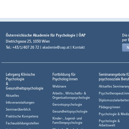
Österreichische Akademie für Psychologie | ÖAP
Die
per 
Dietrichgasse 25, 1030 Wien
Tel.: +43/1/407 26 72 |
akademie@oap.at
|
Kontakt
N
Lehrgang Klinische
Fortbildung für
Seminarangebote f
Psychologie
Psycholog:innen
psychosoziale Beru
&
Webinare
Aktuelles Seminaran
Gesundheitspsychologie
Arbeits-, Wirtschafts- &
Psychotherapeut:inn
Aktuelles
Organisationspsychologie
Diplomsozialarbeiter
Infoveranstaltungen
Gerontopsychologie
Pädagog:innen
Seminarüberblick
Gesundheitspsychologie
Psychologie & Mediz
Praktische Kompetenz
Kinder-, Jugend- und
Psychologie &
Familienpsychologie
Fachausbildungsstellen
Arbeitswelt