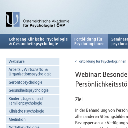
Lehrgang Klinische Psychologie
Fortbildung für
Seminara
& Gesundheitspsychologie
Psycholog:innen
psychoso
Webinare
Fortbildung für Psycholog:innen
Arbeits-, Wirtschafts- &
Webinar: Besonder
Organisationspsychologie
Gerontopsychologie
Persönlichkeitsst
Gesundheitspsychologie
Kinder-, Jugend- und
Ziel
Familienpsychologie
In der Behandlung von Persönl
Klinische Psychologie
allen anderen Störungsbildern,
Mediation
Bezugsperson zur Verfügung stel
Notfallpsychologie