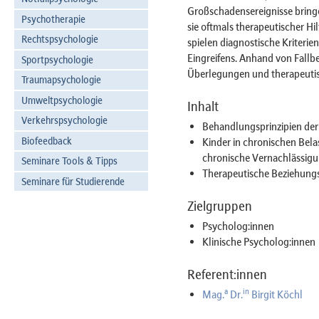
Großschadensereignisse bringe
Psychotherapie
sie oftmals therapeutischer Hil
Rechtspsychologie
spielen diagnostische Kriterie
Eingreifens. Anhand von Fallbe
Sportpsychologie
Überlegungen und therapeutisc
Traumapsychologie
Umweltpsychologie
Inhalt
Verkehrspsychologie
Behandlungsprinzipien der 
Biofeedback
Kinder in chronischen Belas
chronische Vernachlässigun
Seminare Tools & Tipps
Therapeutische Beziehung
Seminare für Studierende
Zielgruppen
Psycholog:innen
Klinische Psycholog:innen
Referent:innen
a
in
Mag.
Dr.
Birgit Köchl