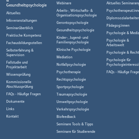
Webinare
Aktuelles Seminaran
Gesundheitspsychologie
Arbeits-, Wirtschafts- &
Psychotherapeut:inn
Aktuelles
Organisationspsychologie
Diplomsozialarbeiter
Infoveranstaltungen
Gerontopsychologie
Pädagog:innen
Seminarüberblick
Gesundheitspsychologie
Psychologie & Mediz
Praktische Kompetenz
Kinder-, Jugend- und
Psychologie &
Familienpsychologie
Fachausbildungsstellen
Arbeitswelt
Klinische Psychologie
Selbsterfahrung &
Psychologie & Rech
Supervision
Mediation
Psychologie für
Fallstudie und
Notfallpsychologie
Psychologieinteressi
Projektarbeit
Psychotherapie
FAQs - Häufige Frag
Wissensprüfung
Rechtspsychologie
Kommissionelle
Abschlussprüfung
Sportpsychologie
FAQs - Häufige Fragen
Traumapsychologie
Dokumente
Umweltpsychologie
Links
Verkehrspsychologie
Kontakt
Biofeedback
Seminare Tools & Tipps
Seminare für Studierende