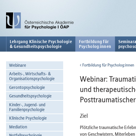
Lehrgang Klinische Psychologie
Fortbildung für
Seminara
& Gesundheitspsychologie
Psycholog:innen
psychoso
Webinare
Fortbildung für Psycholog:innen
Arbeits-, Wirtschafts- &
Webinar: Traumati
Organisationspsychologie
Gerontopsychologie
und therapeutisch
Gesundheitspsychologie
Posttraumatischer
Kinder-, Jugend- und
Familienpsychologie
Ziel
Klinische Psychologie
Mediation
Plötzliche traumatische Erlebni
von Geschwistern, Miterleben 
Notfallpsychologie